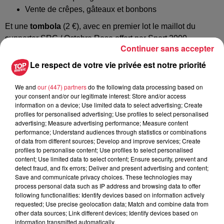
Vente de crêpes, gâteaux et bonbons
Et une
tombola
(2 €), avec en premier lot le maillot du
supporter SRC / Octobre Rose offert par Sport 2000.
Continuer sans accepter
L’entrée est de 5 €
, valable pour la journée entière.
Le respect de votre vie privée est notre priorité
L’intégralité des recettes sera reversée à la Ligue contre le
Cancer comité du Haut-Rhin
We and
our (447) partners
do the following data processing based on
your consent and/or our legitimate interest: Store and/or access
Une belle occasion de venir soutenir nos équipes féminines
information on a device; Use limited data to select advertising; Create
et la cause d’Octobre Rose !
profiles for personalised advertising; Use profiles to select personalised
advertising; Measure advertising performance; Measure content
performance; Understand audiences through statistics or combinations
of data from different sources; Develop and improve services; Create
profiles to personalise content; Use profiles to select personalised
content; Use limited data to select content; Ensure security, prevent and
detect fraud, and fix errors; Deliver and present advertising and content;
Save and communicate privacy choices. These technologies may
process personal data such as IP address and browsing data to offer
following functionalities: Identify devices based on information actively
requested; Use precise geolocation data; Match and combine data from
other data sources; Link different devices; Identify devices based on
information transmitted automatically.