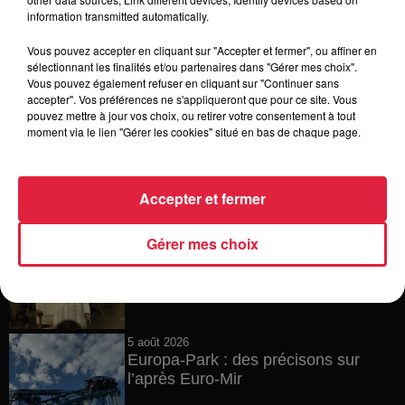
information transmitted automatically.
Catherine Trautmann réagit
Vous pouvez accepter en cliquant sur "Accepter et fermer", ou affiner en
sélectionnant les finalités et/ou partenaires dans "Gérer mes choix".
Vous pouvez également refuser en cliquant sur "Continuer sans
accepter". Vos préférences ne s'appliqueront que pour ce site. Vous
6 août 2026
pouvez mettre à jour vos choix, ou retirer votre consentement à tout
Au zoo de Mulhouse : rencontre
moment via le lien "Gérer les cookies" situé en bas de chaque page.
avec les flamants rouges
Accepter et fermer
6 août 2026
Les dernières infos sur la venue du
Gérer mes choix
pape à Metz en septembre
5 août 2026
Europa-Park : des précisons sur
l’après Euro-Mir