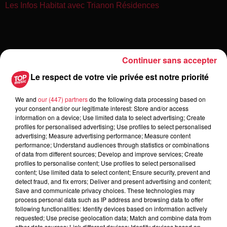
Les Infos Habitat avec Trianon Résidences
Continuer sans accepter
Le respect de votre vie privée est notre priorité
We and
our (447) partners
do the following data processing based on
your consent and/or our legitimate interest: Store and/or access
information on a device; Use limited data to select advertising; Create
Toute l'actu
profiles for personalised advertising; Use profiles to select personalised
advertising; Measure advertising performance; Measure content
performance; Understand audiences through statistics or combinations
6 août 2026
of data from different sources; Develop and improve services; Create
À Hoerdt, de l’eau brune sort des
profiles to personalise content; Use profiles to select personalised
robinets
content; Use limited data to select content; Ensure security, prevent and
detect fraud, and fix errors; Deliver and present advertising and content;
Save and communicate privacy choices. These technologies may
process personal data such as IP address and browsing data to offer
following functionalities: Identify devices based on information actively
6 août 2026
requested; Use precise geolocation data; Match and combine data from
Tags antisémites à Strasbourg :
other data sources; Link different devices; Identify devices based on