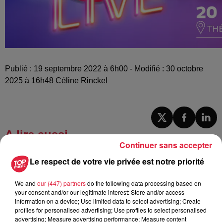
Publié : 19 septembre 2022 à 6h00 - Modifié : 30 octobre
2025 à 16h48 Céline Rinckel
A lire aussi
Continuer sans accepter
Le respect de votre vie privée est notre priorité
6h38
Les sentiers poussettes de la Vallée
de Villé
We and
our (447) partners
do the following data processing based on
your consent and/or our legitimate interest: Store and/or access
information on a device; Use limited data to select advertising; Create
profiles for personalised advertising; Use profiles to select personalised
advertising; Measure advertising performance; Measure content