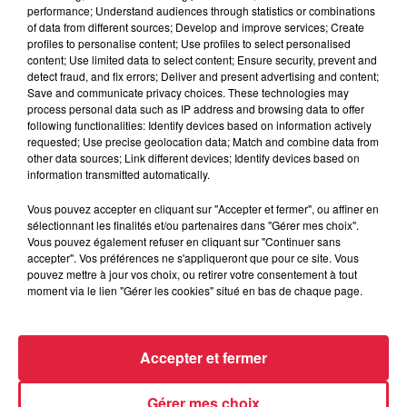
performance; Understand audiences through statistics or combinations
6 août 2026
of data from different sources; Develop and improve services; Create
À Hoerdt, de l’eau brune sort des
profiles to personalise content; Use profiles to select personalised
robinets
content; Use limited data to select content; Ensure security, prevent and
detect fraud, and fix errors; Deliver and present advertising and content;
Save and communicate privacy choices. These technologies may
process personal data such as IP address and browsing data to offer
following functionalities: Identify devices based on information actively
6 août 2026
requested; Use precise geolocation data; Match and combine data from
Tags antisémites à Strasbourg :
other data sources; Link different devices; Identify devices based on
Catherine Trautmann réagit
information transmitted automatically.
Vous pouvez accepter en cliquant sur "Accepter et fermer", ou affiner en
sélectionnant les finalités et/ou partenaires dans "Gérer mes choix".
Vous pouvez également refuser en cliquant sur "Continuer sans
accepter". Vos préférences ne s'appliqueront que pour ce site. Vous
pouvez mettre à jour vos choix, ou retirer votre consentement à tout
moment via le lien "Gérer les cookies" situé en bas de chaque page.
À découvrir également
Accepter et fermer
Gérer mes choix