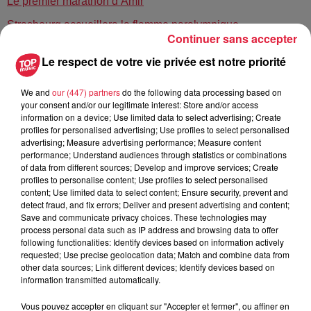
Le premier marathon d’Amir
Strasbourg accueillera la flamme paralympique
Continuer sans accepter
Le respect de votre vie privée est notre priorité
Publié : 14 novembre 2023 à 10h31 - Modifié : 14 novembre
2023 à 15h14 Celine Rinckel
We and
our (447) partners
do the following data processing based on
your consent and/or our legitimate interest: Store and/or access
information on a device; Use limited data to select advertising; Create
profiles for personalised advertising; Use profiles to select personalised
advertising; Measure advertising performance; Measure content
A lire aussi
performance; Understand audiences through statistics or combinations
of data from different sources; Develop and improve services; Create
profiles to personalise content; Use profiles to select personalised
content; Use limited data to select content; Ensure security, prevent and
6 août 2026
detect fraud, and fix errors; Deliver and present advertising and content;
À Hoerdt, de l’eau brune sort des
Save and communicate privacy choices. These technologies may
robinets
process personal data such as IP address and browsing data to offer
following functionalities: Identify devices based on information actively
requested; Use precise geolocation data; Match and combine data from
other data sources; Link different devices; Identify devices based on
information transmitted automatically.
6 août 2026
Tags antisémites à Strasbourg :
Vous pouvez accepter en cliquant sur "Accepter et fermer", ou affiner en