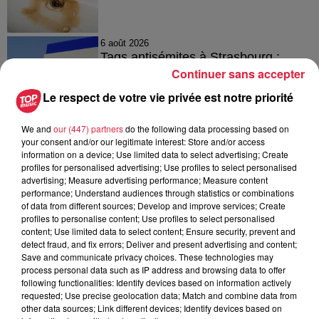
6 août 2026
Tags antisémites à Strasbourg :
Catherine Trautmann réagit
Continuer sans accepter
Le respect de votre vie privée est notre priorité
We and
our (447) partners
do the following data processing based on
6 août 2026
your consent and/or our legitimate interest: Store and/or access
Au zoo de Mulhouse : rencontre
information on a device; Use limited data to select advertising; Create
avec les flamants rouges
profiles for personalised advertising; Use profiles to select personalised
advertising; Measure advertising performance; Measure content
performance; Understand audiences through statistics or combinations
of data from different sources; Develop and improve services; Create
profiles to personalise content; Use profiles to select personalised
content; Use limited data to select content; Ensure security, prevent and
detect fraud, and fix errors; Deliver and present advertising and content;
Save and communicate privacy choices. These technologies may
À découvrir également
process personal data such as IP address and browsing data to offer
following functionalities: Identify devices based on information actively
requested; Use precise geolocation data; Match and combine data from
other data sources; Link different devices; Identify devices based on