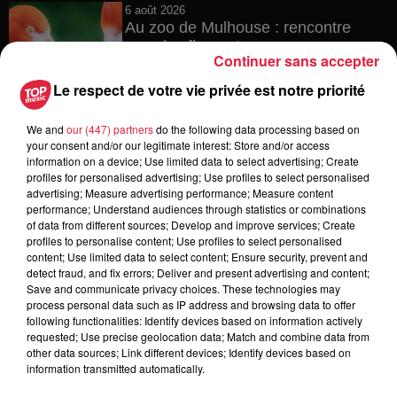
6 août 2026
Au zoo de Mulhouse : rencontre
avec les flamants rouges
Continuer sans accepter
Le respect de votre vie privée est notre priorité
We and
our (447) partners
do the following data processing based on
6 août 2026
your consent and/or our legitimate interest: Store and/or access
Les dernières infos sur la venue du
information on a device; Use limited data to select advertising; Create
pape à Metz en septembre
profiles for personalised advertising; Use profiles to select personalised
advertising; Measure advertising performance; Measure content
performance; Understand audiences through statistics or combinations
of data from different sources; Develop and improve services; Create
profiles to personalise content; Use profiles to select personalised
5 août 2026
content; Use limited data to select content; Ensure security, prevent and
Europa-Park : des précisons sur
detect fraud, and fix errors; Deliver and present advertising and content;
l’après Euro-Mir
Save and communicate privacy choices. These technologies may
process personal data such as IP address and browsing data to offer
following functionalities: Identify devices based on information actively
requested; Use precise geolocation data; Match and combine data from
other data sources; Link different devices; Identify devices based on
information transmitted automatically.