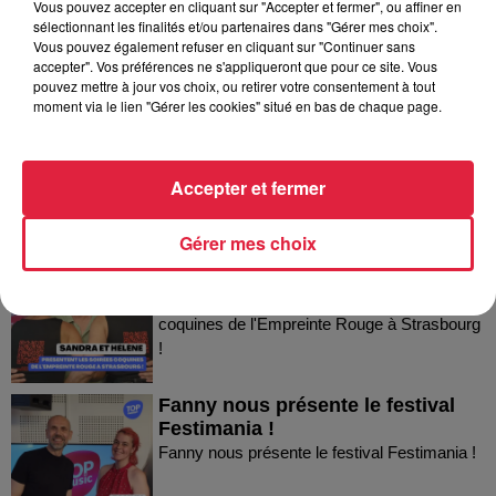
Vous pouvez accepter en cliquant sur "Accepter et fermer", ou affiner en
sélectionnant les finalités et/ou partenaires dans "Gérer mes choix".
Dans la même série
Vous pouvez également refuser en cliquant sur "Continuer sans
accepter". Vos préférences ne s'appliqueront que pour ce site. Vous
pouvez mettre à jour vos choix, ou retirer votre consentement à tout
Thierry du Domaine Wunsch et
moment via le lien "Gérer les cookies" situé en bas de chaque page.
Mann à Wettolsheim !
Thierry du Domaine Wunsch et Mann à
Wettolsheim !
Accepter et fermer
Gérer mes choix
Sandra et Estelle présentent les
soirées coquines de l'Empreinte...
Sandra et Estelle présentent les soirées
coquines de l'Empreinte Rouge à Strasbourg
!
Fanny nous présente le festival
Festimania !
Fanny nous présente le festival Festimania !