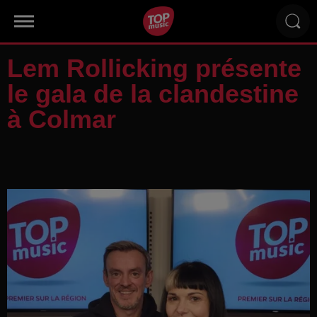
Lem Rollicking présente
le gala de la clandestine
à Colmar