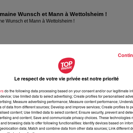
omaine Wunsch et Mann à Wettolsheim !
ne Wunsch et Mann à Wettolsheim !
Contin
Le respect de votre vie privée est notre priorité
ers
do the following data processing based on your consent and/or our legitimate int
device; Use limited data to select advertising; Create profiles for personalised adver
vertising; Measure advertising performance; Measure content performance; Unders
ésente le festival Festimania !
ns of data from different sources; Develop and improve services; Create profiles to 
te le festival Festimania !
alised content; Use limited data to select content; Ensure security, prevent and detect
ertising and content; Save and communicate privacy choices. These technologies
and browsing data to offer following functionalities: Identify devices based on infor
eolocation data; Match and combine data from other data sources; Link different de