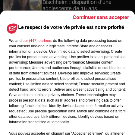
Bischheim : disparition d’une
adolescente de 16 ans
Continuer sans accepter
Le respect de votre vie privée est notre priorité
4 août 2026
We and
our (447) partners
do the following data processing based on
Muttersholtz : après SensoRied,
your consent and/or our legitimate interest: Store and/or access
voilà BotaRied
information on a device; Use limited data to select advertising; Create
profiles for personalised advertising; Use profiles to select personalised
advertising; Measure advertising performance; Measure content
performance; Understand audiences through statistics or combinations
of data from different sources; Develop and improve services; Create
3 août 2026
profiles to personalise content; Use profiles to select personalised
Éclipse solaire le 12 août : où et
content; Use limited data to select content; Ensure security, prevent and
comment observer ce spectacle en...
detect fraud, and fix errors; Deliver and present advertising and content;
Save and communicate privacy choices. These technologies may
process personal data such as IP address and browsing data to offer
following functionalities: Identify devices based on information actively
requested; Use precise geolocation data; Match and combine data from
other data sources; Link different devices; Identify devices based on
information transmitted automatically.
Vous pouvez accepter en cliquant sur "Accepter et fermer", ou affiner en