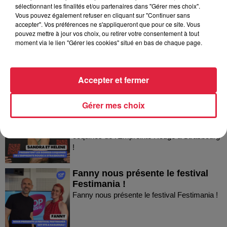
Dans la même série
sélectionnant les finalités et/ou partenaires dans "Gérer mes choix".
Vous pouvez également refuser en cliquant sur "Continuer sans
accepter". Vos préférences ne s'appliqueront que pour ce site. Vous
Thierry du Domaine Wunsch et
pouvez mettre à jour vos choix, ou retirer votre consentement à tout
moment via le lien "Gérer les cookies" situé en bas de chaque page.
Mann à Wettolsheim !
Thierry du Domaine Wunsch et Mann à
Wettolsheim !
Accepter et fermer
Sandra et Estelle présentent les
Gérer mes choix
soirées coquines de l'Empreinte...
Sandra et Estelle présentent les soirées
coquines de l'Empreinte Rouge à Strasbourg
!
Fanny nous présente le festival
Festimania !
Fanny nous présente le festival Festimania !