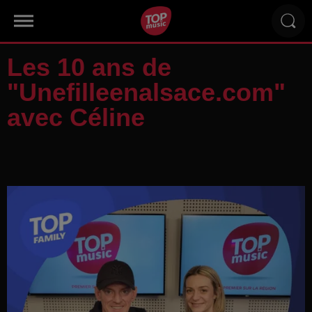
Les 10 ans de
"Unefilleenalsace.com"
avec Céline