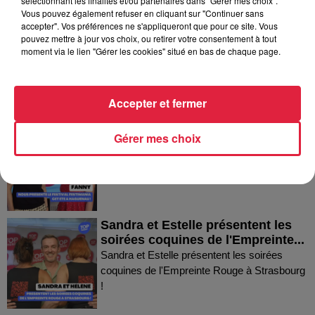
sélectionnant les finalités et/ou partenaires dans "Gérer mes choix".
Vous pouvez également refuser en cliquant sur "Continuer sans
accepter". Vos préférences ne s'appliqueront que pour ce site. Vous
Thierry du Domaine Wunsch et
pouvez mettre à jour vos choix, ou retirer votre consentement à tout
Mann à Wettolsheim !
moment via le lien "Gérer les cookies" situé en bas de chaque page.
Thierry du Domaine Wunsch et Mann à
Wettolsheim !
Accepter et fermer
Fanny nous présente le festival
Gérer mes choix
Festimania !
Fanny nous présente le festival Festimania !
Sandra et Estelle présentent les
soirées coquines de l'Empreinte...
Sandra et Estelle présentent les soirées
coquines de l'Empreinte Rouge à Strasbourg
!