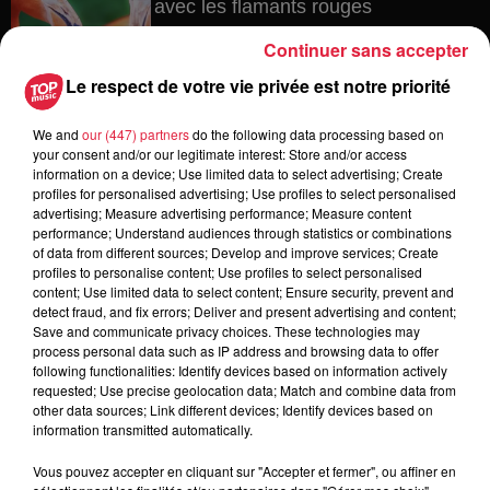
avec les flamants rouges
Continuer sans accepter
Le respect de votre vie privée est notre priorité
6 août 2026
Les dernières infos sur la venue du
We and
our (447) partners
do the following data processing based on
pape à Metz en septembre
your consent and/or our legitimate interest: Store and/or access
information on a device; Use limited data to select advertising; Create
profiles for personalised advertising; Use profiles to select personalised
advertising; Measure advertising performance; Measure content
performance; Understand audiences through statistics or combinations
of data from different sources; Develop and improve services; Create
5 août 2026
profiles to personalise content; Use profiles to select personalised
Europa-Park : des précisons sur
content; Use limited data to select content; Ensure security, prevent and
l’après Euro-Mir
detect fraud, and fix errors; Deliver and present advertising and content;
Save and communicate privacy choices. These technologies may
process personal data such as IP address and browsing data to offer
following functionalities: Identify devices based on information actively
requested; Use precise geolocation data; Match and combine data from
other data sources; Link different devices; Identify devices based on
information transmitted automatically.
Vous pouvez accepter en cliquant sur "Accepter et fermer", ou affiner en
Dans la même série