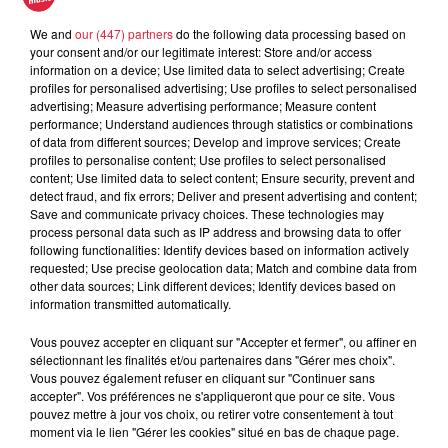
A lire aussi
We and
our (447) partners
do the following data processing based on
your consent and/or our legitimate interest: Store and/or access
information on a device; Use limited data to select advertising; Create
6 août 2026
profiles for personalised advertising; Use profiles to select personalised
À Hoerdt, de l’eau brune sort des
advertising; Measure advertising performance; Measure content
robinets
performance; Understand audiences through statistics or combinations
of data from different sources; Develop and improve services; Create
profiles to personalise content; Use profiles to select personalised
content; Use limited data to select content; Ensure security, prevent and
detect fraud, and fix errors; Deliver and present advertising and content;
Save and communicate privacy choices. These technologies may
6 août 2026
process personal data such as IP address and browsing data to offer
Tags antisémites à Strasbourg :
following functionalities: Identify devices based on information actively
Catherine Trautmann réagit
requested; Use precise geolocation data; Match and combine data from
other data sources; Link different devices; Identify devices based on
information transmitted automatically.
Vous pouvez accepter en cliquant sur "Accepter et fermer", ou affiner en
6 août 2026
sélectionnant les finalités et/ou partenaires dans "Gérer mes choix".
Au zoo de Mulhouse : rencontre
Vous pouvez également refuser en cliquant sur "Continuer sans
avec les flamants rouges
accepter". Vos préférences ne s'appliqueront que pour ce site. Vous
pouvez mettre à jour vos choix, ou retirer votre consentement à tout
moment via le lien "Gérer les cookies" situé en bas de chaque page.