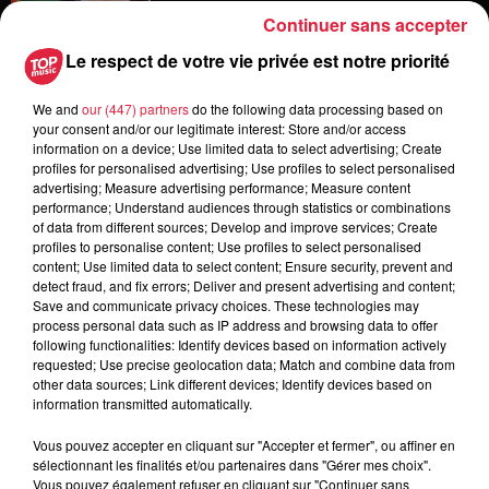
Continuer sans accepter
Le respect de votre vie privée est notre priorité
6 août 2026
Les dernières infos sur la venue du
pape à Metz en septembre
We and
our (447) partners
do the following data processing based on
your consent and/or our legitimate interest: Store and/or access
information on a device; Use limited data to select advertising; Create
profiles for personalised advertising; Use profiles to select personalised
advertising; Measure advertising performance; Measure content
5 août 2026
performance; Understand audiences through statistics or combinations
Europa-Park : des précisons sur
of data from different sources; Develop and improve services; Create
profiles to personalise content; Use profiles to select personalised
l’après Euro-Mir
content; Use limited data to select content; Ensure security, prevent and
detect fraud, and fix errors; Deliver and present advertising and content;
Save and communicate privacy choices. These technologies may
process personal data such as IP address and browsing data to offer
following functionalities: Identify devices based on information actively
requested; Use precise geolocation data; Match and combine data from
other data sources; Link different devices; Identify devices based on
information transmitted automatically.
Dans la même série
Vous pouvez accepter en cliquant sur "Accepter et fermer", ou affiner en
sélectionnant les finalités et/ou partenaires dans "Gérer mes choix".
Vous pouvez également refuser en cliquant sur "Continuer sans
Thierry du Domaine Wunsch et