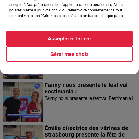
accepter". Vos préférences ne s'appliqueront que pour ce site. Vous
Mann à Wettolsheim !
pouvez mettre à jour vos choix, ou retirer votre consentement à tout
Thierry du Domaine Wunsch et Mann à
moment via le lien "Gérer les cookies" situé en bas de chaque page.
Wettolsheim !
Accepter et fermer
Sandra et Estelle présentent les
soirées coquines de l'Empreinte...
Gérer mes choix
Sandra et Estelle présentent les soirées
coquines de l'Empreinte Rouge à Strasbourg
!
Fanny nous présente le festival
Festimania !
Fanny nous présente le festival Festimania !
Émilie directrice des vitrines de
Strasbourg présente la fête de