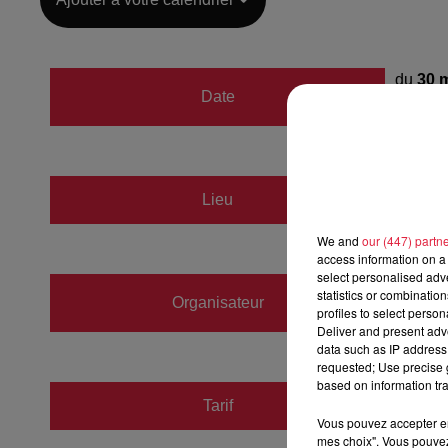
du
30 
Date
au
30 
Salle 
Lieu
67118
We and
our (447) partn
access information on a 
select personalised ad
Les An
statistics or combinatio
Organisateur
profiles to select person
https:/
Deliver and present adv
data such as IP address 
requested; Use precise g
based on information tra
Tarif
Payant
Vous pouvez accepter en 
mes choix". Vous pouvez