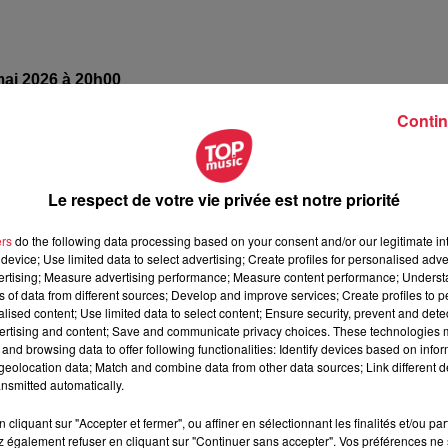
mai 2026 à 20h00
mai 2026 à 22h30
Contin
ACL - 22 Rue de Paris
Le respect de votre vie privée est notre priorité
Geispolsheim
ers
do the following data processing based on your consent and/or our legitimate int
device; Use limited data to select advertising; Create profiles for personalised adver
vertising; Measure advertising performance; Measure content performance; Unders
odins
ns of data from different sources; Develop and improve services; Create profiles to 
alised content; Use limited data to select content; Ensure security, prevent and detect
/www.facebook.com/lesanodins/?locale=fr_FR
ertising and content; Save and communicate privacy choices. These technologies
and browsing data to offer following functionalities: Identify devices based on infor
eolocation data; Match and combine data from other data sources; Link different de
nsmitted automatically.
cliquant sur "Accepter et fermer", ou affiner en sélectionnant les finalités et/ou pa
 également refuser en cliquant sur "Continuer sans accepter". Vos préférences ne 