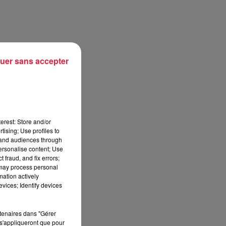
uer sans accepter
erest: Store and/or
tising; Use profiles to
tand audiences through
personalise content; Use
 fraud, and fix errors;
 may process personal
mation actively
vices; Identify devices
rtenaires dans "Gérer
s'appliqueront que pour