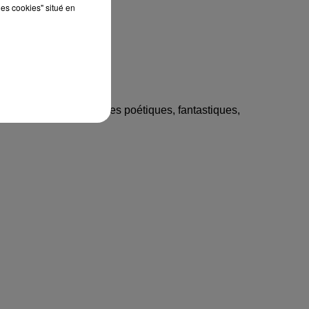
les cookies" situé en
 improviser des histoires poétiques, fantastiques,