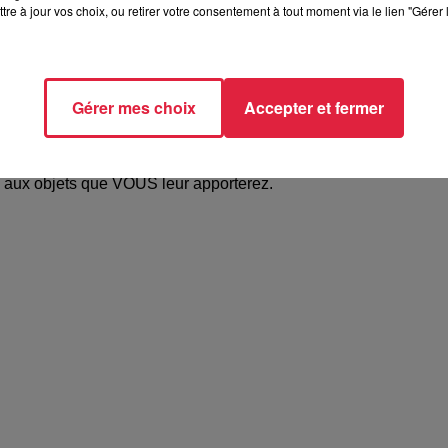
tre à jour vos choix, ou retirer votre consentement à tout moment via le lien "Gérer 
 à raconter…
es évènements qu’ils vivent, et sur ce qu’ils éprouvent.
Gérer mes choix
Accepter et fermer
’ACL de Geispolsheim, les Anodins, comédiens et musiciens, vont
 aux objets que VOUS leur apporterez.