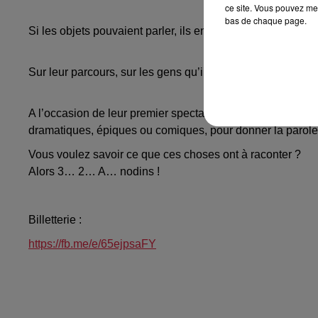
ce site. Vous pouvez met
bas de chaque page.
Si les objets pouvaient parler, ils en auraient des choses
Sur leur parcours, sur les gens qu’ils ont rencontrés, sur l
A l’occasion de leur premier spectacle dans la salle de l
dramatiques, épiques ou comiques, pour donner la parole
Vous voulez savoir ce que ces choses ont à raconter ?
Alors 3… 2… A… nodins !
Billetterie :
https://fb.me/e/65ejpsaFY