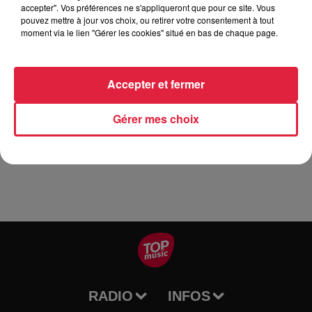
https://asr67.ebrigade.fr/modules/activitepartage/activite_pa
accepter". Vos préférences ne s'appliqueront que pour ce site. Vous
s=0&id=2970
pouvez mettre à jour vos choix, ou retirer votre consentement à tout
moment via le lien "Gérer les cookies" situé en bas de chaque page.
https://fb.me/e/67RpN7HLV
Accepter et fermer
https://lesanodins.com/2025/04/05/les-anodins-font-les-fous-
Gérer mes choix
au-chateau/
RADIO
INFOS