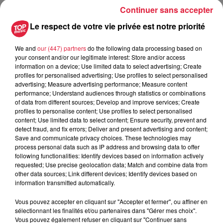
Continuer sans accepter
Le respect de votre vie privée est notre priorité
Les Anodins font les fous au Château !
We and
our (447) partners
do the following data processing based on
Et ils vous convient dans la salle d’honneur pour profiter
your consent and/or our legitimate interest: Store and/or access
d’un spectacle royal.
information on a device; Use limited data to select advertising; Create
profiles for personalised advertising; Use profiles to select personalised
advertising; Measure advertising performance; Measure content
performance; Understand audiences through statistics or combinations
Sous la férule du maistre de jeu, grand ordonnateur de la
of data from different sources; Develop and improve services; Create
soirée, ils multiplieront à l’envi gaudrioles, fabliaux et
profiles to personalise content; Use profiles to select personalised
content; Use limited data to select content; Ensure security, prevent and
facéties, tous improvisés, afin que vous soyez ébaudis,
detect fraud, and fix errors; Deliver and present advertising and content;
émus et transportés en imagination.
Save and communicate privacy choices. These technologies may
process personal data such as IP address and browsing data to offer
following functionalities: Identify devices based on information actively
requested; Use precise geolocation data; Match and combine data from
Vous ne voulez pas rater la dernière impro de la saison au
other data sources; Link different devices; Identify devices based on
Château bunker ? Alors 3, 2, A… anodins !
information transmitted automatically.
Vous pouvez accepter en cliquant sur "Accepter et fermer", ou affiner en
sélectionnant les finalités et/ou partenaires dans "Gérer mes choix".
Entrée libre, mais réservation obligatoire :
Vous pouvez également refuser en cliquant sur "Continuer sans