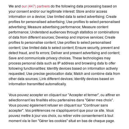
contrastes visuels, à creuser la surface des choses afin de
We and
our (447) partners
do the following data processing based on
montrer que ce que nous regardons n’est qu’une partie de la
your consent and/or our legitimate interest: Store and/or access
information on a device; Use limited data to select advertising; Create
création et c’est à nous de chercher plus loin pour obtenir
profiles for personalised advertising; Use profiles to select personalised
des réponses artistiques.
advertising; Measure advertising performance; Measure content
ARDPG expose aujourd’hui dans des galeries et musées en
performance; Understand audiences through statistics or combinations
of data from different sources; Develop and improve services; Create
France et à l’étranger. ARDPG est également connu pour
profiles to personalise content; Use profiles to select personalised
parodier avec humour les messages de sécurité et de
content; Use limited data to select content; Ensure security, prevent and
savoir-vivre affichés par la RATP dans le métro parisien.
detect fraud, and fix errors; Deliver and present advertising and content;
Save and communicate privacy choices. These technologies may
Quelques oeuvres de l’exposition
process personal data such as IP address and browsing data to offer
following functionalities: Identify devices based on information actively
requested; Use precise geolocation data; Match and combine data from
other data sources; Link different devices; Identify devices based on
information transmitted automatically.
Vous pouvez accepter en cliquant sur "Accepter et fermer", ou affiner en
sélectionnant les finalités et/ou partenaires dans "Gérer mes choix".
Vous pouvez également refuser en cliquant sur "Continuer sans
accepter". Vos préférences ne s'appliqueront que pour ce site. Vous
pouvez mettre à jour vos choix, ou retirer votre consentement à tout
moment via le lien "Gérer les cookies" situé en bas de chaque page.