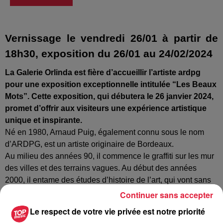
Vernissage le vendredi 26/01 à partir de
18h30, exposition du 26/01 au 24/02/2024
La Galerie Orlinda est fière d’accueillir l’artiste ardpg
pour une exposition exceptionnelle intitulée “Les Beaux
Mots”. Cette exposition, qui débutera le 26 janvier 2024,
promet d’offrir aux visiteurs une expérience artistique
unique et inspirante.
Né en 1980, Arnaud Puig, également connu sous le nom
d’ARDPG, est un artiste originaire de Bordeaux.
Au milieu des années 90, il commence le graffiti sur les mur
des villes et des terrains vagues. Au début des années
2000, il entame des études d’histoire de l’art, qui vont sans
cesse nourrir sa pratique et son amour pour l’art.
Continuer sans accepter
Son univers artistique est toujours ancré dans cette histoire
Le respect de votre vie privée est notre priorité
de l’art. ARDPG cherche toujours, avec ses mots et ses