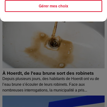
Gérer mes choix
À Hoerdt, de l’eau brune sort des robinets
Depuis plusieurs jours, des habitants de Hoerdt ont vu de
l’eau brune s’écouler de leurs robinets. Face aux
nombreuses interrogations, la municipalité a pris...