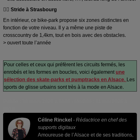
🚴‍♀️ Stride à Strasbourg
En intérieur, ce bike-park propose six zones distinctes en
fonction de votre niveau. Il y a même une piste de
crosscountry de 1,4km, tout en bois avec des obstacles.
> ouvert toute l’année
Pour celles et ceux qui préfèrent les circuits fermés, les
enrobés et les formes en boucles, voici également
une
sélection des skate-parks et pumptracks en Alsace.
Les
sports de glisse urbains sont très à la mode en Alsace.
Publié : 30 mars 2026 à 6h00 - Modifié : 11 mai 2026 à
8h10
Céline Rinckel
-
Rédactrice en chef des
supports digitaux
Amoureuse de l’Alsace et de ses traditions,