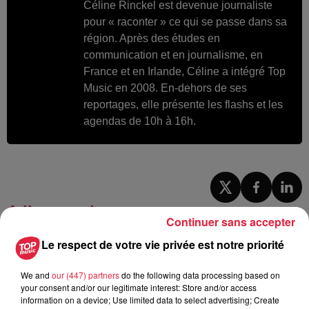
Céline Rinckel est devenue journaliste
pour « raconter » ce qui se passe dans sa
région. Après des études en
communication et en journalisme, en
France et en Irlande, Céline a intégré Top
Music en 2008. En-dehors de ses
reportages, elle présente les flashs et les
agendas de 10h à 16h.
A lire aussi
Continuer sans accepter
Le respect de votre vie privée est notre priorité
6 août 2026
À Hoerdt, de l’eau brune sort des
We and
our (447) partners
do the following data processing based on
robinets
your consent and/or our legitimate interest: Store and/or access
information on a device; Use limited data to select advertising; Create