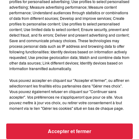
profiles for personalised advertising; Use profiles to select personalised
advertising; Measure advertising performance; Measure content
performance; Understand audiences through statistics or combinations
6 août 2026
of data from different sources; Develop and improve services; Create
Tags antisémites à Strasbourg :
profiles to personalise content; Use profiles to select personalised
Catherine Trautmann réagit
content; Use limited data to select content; Ensure security, prevent and
detect fraud, and fix errors; Deliver and present advertising and content;
Save and communicate privacy choices. These technologies may
process personal data such as IP address and browsing data to offer
following functionalities: Identify devices based on information actively
6 août 2026
requested; Use precise geolocation data; Match and combine data from
Au zoo de Mulhouse : rencontre
other data sources; Link different devices; Identify devices based on
avec les flamants rouges
information transmitted automatically.
Vous pouvez accepter en cliquant sur "Accepter et fermer", ou affiner en
sélectionnant les finalités et/ou partenaires dans "Gérer mes choix".
Vous pouvez également refuser en cliquant sur "Continuer sans
accepter". Vos préférences ne s'appliqueront que pour ce site. Vous
pouvez mettre à jour vos choix, ou retirer votre consentement à tout
moment via le lien "Gérer les cookies" situé en bas de chaque page.
À découvrir également
Accepter et fermer