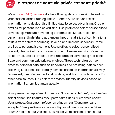
pape à Metz en septembre
Le respect de votre vie privée est notre priorité
We and
our (447) partners
do the following data processing based on
your consent and/or our legitimate interest: Store and/or access
information on a device; Use limited data to select advertising; Create
5 août 2026
profiles for personalised advertising; Use profiles to select personalised
Europa-Park : des précisons sur
advertising; Measure advertising performance; Measure content
l’après Euro-Mir
performance; Understand audiences through statistics or combinations
of data from different sources; Develop and improve services; Create
profiles to personalise content; Use profiles to select personalised
content; Use limited data to select content; Ensure security, prevent and
detect fraud, and fix errors; Deliver and present advertising and content;
Save and communicate privacy choices. These technologies may
process personal data such as IP address and browsing data to offer
following functionalities: Identify devices based on information actively
requested; Use precise geolocation data; Match and combine data from
Dans la même série
other data sources; Link different devices; Identify devices based on
information transmitted automatically.
Reproland
Vous pouvez accepter en cliquant sur "Accepter et fermer", ou affiner en
Reproland
sélectionnant les finalités et/ou partenaires dans "Gérer mes choix".
Vous pouvez également refuser en cliquant sur "Continuer sans
accepter". Vos préférences ne s'appliqueront que pour ce site. Vous
pouvez mettre à jour vos choix, ou retirer votre consentement à tout