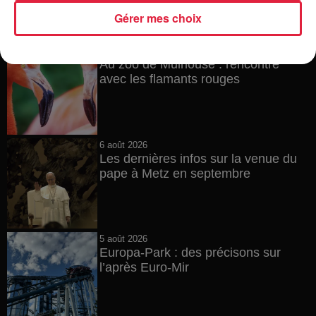
Gérer mes choix
6 août 2026
Au zoo de Mulhouse : rencontre
avec les flamants rouges
6 août 2026
Les dernières infos sur la venue du
pape à Metz en septembre
5 août 2026
Europa-Park : des précisons sur
l’après Euro-Mir