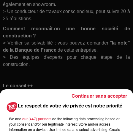
également en showroom.
> Un conducteur de travaux consciencieux, peut suivre 20 à
25 réalistions.
Comment reconnaît-on une bonne société de
construction ?
> Vérifier sa solvabilité : vous pouvez demander "
la note"
de la Banque de France
de cette entreprise.
> Des équipes d'experts pour chaque étape de la
construction.
Le conseil ++
Choisir un contructeur qui s'interesse aux
innovations
, qui
Continuer sans accepter
devance les nouvelles réglementations valorise votre
Le respect de votre vie privée est notre priorité
patrimoine.
We and
our (447) partners
do the following data processing based on
your consent and/or our legitimate interest: Store and/or access
Retrouvez IGLOO on Air sur leur page Facebook
information on a device; Use limited data to select advertising; Create