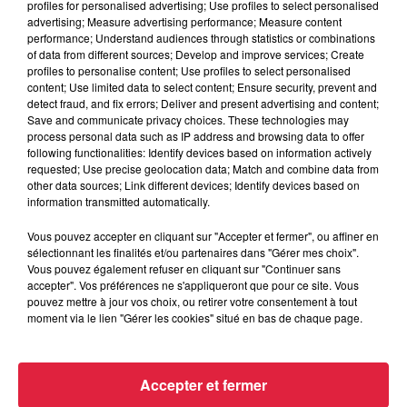
Les Infos Habitat avec Trianon Résidences
profiles for personalised advertising; Use profiles to select personalised
advertising; Measure advertising performance; Measure content
performance; Understand audiences through statistics or combinations
of data from different sources; Develop and improve services; Create
profiles to personalise content; Use profiles to select personalised
content; Use limited data to select content; Ensure security, prevent and
detect fraud, and fix errors; Deliver and present advertising and content;
Save and communicate privacy choices. These technologies may
process personal data such as IP address and browsing data to offer
following functionalities: Identify devices based on information actively
requested; Use precise geolocation data; Match and combine data from
Toute l'actu
other data sources; Link different devices; Identify devices based on
information transmitted automatically.
6 août 2026
Vous pouvez accepter en cliquant sur "Accepter et fermer", ou affiner en
À Hoerdt, de l’eau brune sort des
sélectionnant les finalités et/ou partenaires dans "Gérer mes choix".
robinets
Vous pouvez également refuser en cliquant sur "Continuer sans
accepter". Vos préférences ne s'appliqueront que pour ce site. Vous
pouvez mettre à jour vos choix, ou retirer votre consentement à tout
moment via le lien "Gérer les cookies" situé en bas de chaque page.
6 août 2026
Tags antisémites à Strasbourg :
Accepter et fermer
Catherine Trautmann réagit