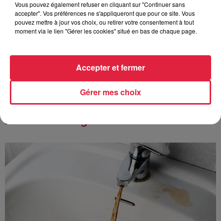
Vous pouvez également refuser en cliquant sur "Continuer sans
accepter". Vos préférences ne s'appliqueront que pour ce site. Vous
pouvez mettre à jour vos choix, ou retirer votre consentement à tout
6 août 2026
moment via le lien "Gérer les cookies" situé en bas de chaque page.
Au zoo de Mulhouse : rencontre
avec les flamants rouges
Accepter et fermer
Gérer mes choix
À découvrir également