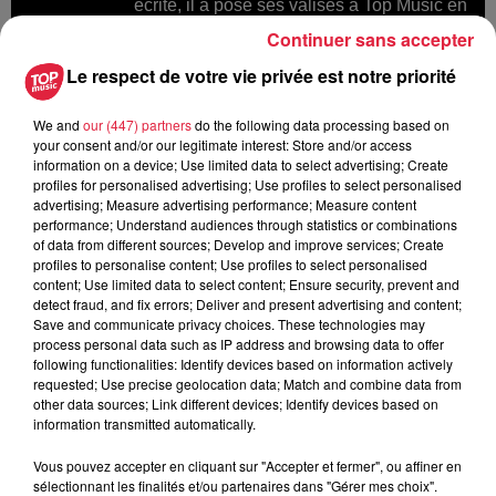
écrite, il a posé ses valises à Top Music en
2013. Expertise : Le sport (football et tennis
Continuer sans accepter
en particulier), la musique, la photo
Le respect de votre vie privée est notre priorité
We and
our (447) partners
do the following data processing based on
your consent and/or our legitimate interest: Store and/or access
information on a device; Use limited data to select advertising; Create
profiles for personalised advertising; Use profiles to select personalised
A lire aussi
advertising; Measure advertising performance; Measure content
performance; Understand audiences through statistics or combinations
of data from different sources; Develop and improve services; Create
profiles to personalise content; Use profiles to select personalised
6 août 2026
À Hoerdt, de l’eau brune sort des
content; Use limited data to select content; Ensure security, prevent and
detect fraud, and fix errors; Deliver and present advertising and content;
robinets
Save and communicate privacy choices. These technologies may
process personal data such as IP address and browsing data to offer
following functionalities: Identify devices based on information actively
requested; Use precise geolocation data; Match and combine data from
other data sources; Link different devices; Identify devices based on
6 août 2026
information transmitted automatically.
Tags antisémites à Strasbourg :
Catherine Trautmann réagit
Vous pouvez accepter en cliquant sur "Accepter et fermer", ou affiner en
sélectionnant les finalités et/ou partenaires dans "Gérer mes choix".