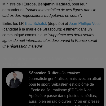
Ministre de l'Europe,
Benjamin Haddad
, pour leur
demander de "
soutenir le maintien de ces lignes dans le
cadres des négociations budgétaires en cours
".
Enfin, les LR
Elsa Schalck
(députée) et
Jean-Phillipe Vetter
(candidat à la mairie de Strasbourg) estiment dans un
communiqué commun que "
supprimer ces deux seules
lignes de nuit internationales desservant la France serait
une régression majeure
".
Publié : 30 septembre 2025 à 8h08 - Modifié : 1er octobre
2025 à 14h40
Sébastien Ruffet
-
Journaliste
Journaliste généraliste, mais avec un attrait
pour le sport, Sébastien est diplômé de
l’Ecole de Journalisme (EDJ) de Nice.
Après être passé dans plusieurs médias,
aussi bien en radio qu’en TV ou en presse