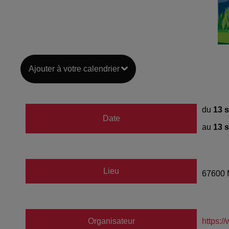
Ajouter à votre calendrier
du
13 
Date
au
13 
Lieu
67600
Organisateur
https: