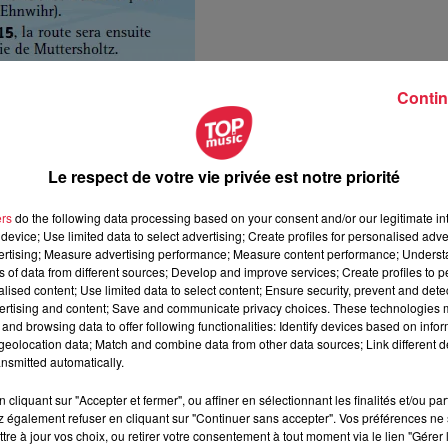
Contin
Le respect de votre vie privée est notre priorité
ers
do the following data processing based on your consent and/or our legitimate int
device; Use limited data to select advertising; Create profiles for personalised adver
vertising; Measure advertising performance; Measure content performance; Unders
ns of data from different sources; Develop and improve services; Create profiles to 
alised content; Use limited data to select content; Ensure security, prevent and detect
ertising and content; Save and communicate privacy choices. These technologies
and browsing data to offer following functionalities: Identify devices based on infor
eolocation data; Match and combine data from other data sources; Link different de
nsmitted automatically.
cliquant sur "Accepter et fermer", ou affiner en sélectionnant les finalités et/ou pa
 également refuser en cliquant sur "Continuer sans accepter". Vos préférences ne 
tre à jour vos choix, ou retirer votre consentement à tout moment via le lien "Gérer 