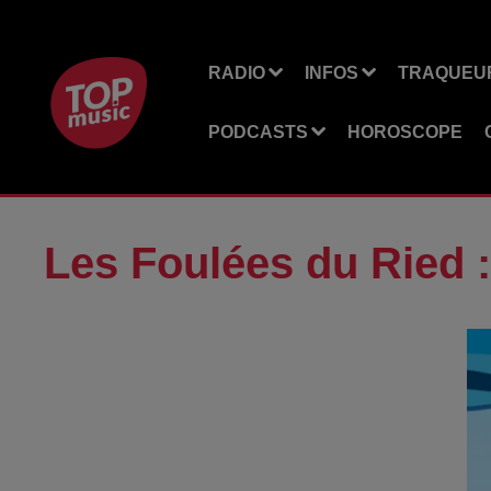
RADIO
INFOS
TRAQUEUR
PODCASTS
HOROSCOPE
Les Foulées du Ried :