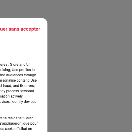
uer sans accepter
erest: Store and/or
tising; Use profiles to
tand audiences through
personalise content; Use
 fraud, and fix errors;
 may process personal
mation actively
vices; Identify devices
rtenaires dans "Gérer
s'appliqueront que pour
les cookies" situé en