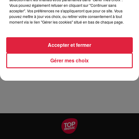
Vous pouvez également refuser en cliquant sur "Continuer sans
Molière à l’époque, il met en scène et interprète le
accepter". Vos préférences ne s'appliqueront que pour ce site. Vous
personnage de Scapin, dans une version décalée,
pouvez mettre à jour vos choix, ou retirer votre consentement à tout
burlesque et pleine de vie, aux côtés du comédien Matthieu
moment via le lien "Gérer les cookies" situé en bas de chaque page.
Hornuss qu’il avait également dirigé dans L’École des
Femmes.
Accepter et fermer
Une pièce à l'humour et à la vitalité sans pareils, dans
laquelle Molière s’amuse de tout et nous amuse,
Gérer mes choix
simplement, sans artifice.
À partir de 13 ans. 1h20