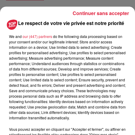
Continuer sans accepter
Le respect de votre vie privée est notre priorité
Tarif
Payant
We and
our (447) partners
do the following data processing based on
your consent and/or our legitimate interest: Store and/or access
information on a device; Use limited data to select advertising; Create
En l’absence de leurs pères, Octave, fils d’Argante, s'est
profiles for personalised advertising; Use profiles to select personalised
épris de Hyacinte, jeune fille pauvre et de naissance
advertising; Measure advertising performance; Measure content
inconnue, qu’il vient d’épouser. Léandre, fils de Géronte, est
performance; Understand audiences through statistics or combinations
of data from different sources; Develop and improve services; Create
tombé amoureux de Zerbinette. Argante revient en ville pour
profiles to personalise content; Use profiles to select personalised
marier son fils Octave. Argante et Géronte demandent de
content; Use limited data to select content; Ensure security, prevent and
l’aide à Scapin, le valet de Léandre, pour tout arranger.
detect fraud, and fix errors; Deliver and present advertising and content;
Save and communicate privacy choices. These technologies may
"Les Fourberies de Scapin", comédie en trois actes créée en
process personal data such as IP address and browsing data to offer
following functionalities: Identify devices based on information actively
1671 par Molière, devient, au cours des siècles suivants,
requested; Use precise geolocation data; Match and combine data from
l'une des plus jouées du répertoire théâtral français.
other data sources; Link different devices; Identify devices based on
information transmitted automatically.
Fidèle des Tanzmatten, Anthony Magnier s’attèle, comme à
son habitude, à explorer la modernité des textes classiques
Vous pouvez accepter en cliquant sur "Accepter et fermer", ou affiner en
avec une approche déroutante et contemporaine. Comme
sélectionnant les finalités et/ou partenaires dans "Gérer mes choix".