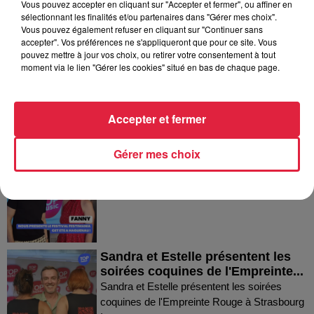
Vous pouvez accepter en cliquant sur "Accepter et fermer", ou affiner en
sélectionnant les finalités et/ou partenaires dans "Gérer mes choix".
Dans la même série
Vous pouvez également refuser en cliquant sur "Continuer sans
accepter". Vos préférences ne s'appliqueront que pour ce site. Vous
pouvez mettre à jour vos choix, ou retirer votre consentement à tout
Thierry du Domaine Wunsch et
moment via le lien "Gérer les cookies" situé en bas de chaque page.
Mann à Wettolsheim !
Thierry du Domaine Wunsch et Mann à
Wettolsheim !
Accepter et fermer
Gérer mes choix
Fanny nous présente le festival
Festimania !
Fanny nous présente le festival Festimania !
Sandra et Estelle présentent les
soirées coquines de l'Empreinte...
Sandra et Estelle présentent les soirées
coquines de l'Empreinte Rouge à Strasbourg