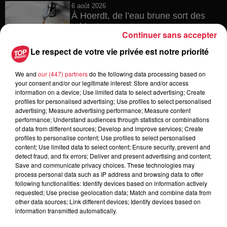
6 août 2026
À Hoerdt, de l’eau brune sort des
robinets
Continuer sans accepter
Le respect de votre vie privée est notre priorité
We and
our (447) partners
do the following data processing based on
6 août 2026
your consent and/or our legitimate interest: Store and/or access
Tags antisémites à Strasbourg :
information on a device; Use limited data to select advertising; Create
Catherine Trautmann réagit
profiles for personalised advertising; Use profiles to select personalised
advertising; Measure advertising performance; Measure content
performance; Understand audiences through statistics or combinations
of data from different sources; Develop and improve services; Create
profiles to personalise content; Use profiles to select personalised
6 août 2026
content; Use limited data to select content; Ensure security, prevent and
Au zoo de Mulhouse : rencontre
detect fraud, and fix errors; Deliver and present advertising and content;
avec les flamants rouges
Save and communicate privacy choices. These technologies may
process personal data such as IP address and browsing data to offer
following functionalities: Identify devices based on information actively
requested; Use precise geolocation data; Match and combine data from
other data sources; Link different devices; Identify devices based on
information transmitted automatically.