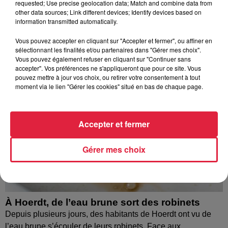
requested; Use precise geolocation data; Match and combine data from
À découvrir également
other data sources; Link different devices; Identify devices based on
information transmitted automatically.
Vous pouvez accepter en cliquant sur "Accepter et fermer", ou affiner en
sélectionnant les finalités et/ou partenaires dans "Gérer mes choix".
Vous pouvez également refuser en cliquant sur "Continuer sans
accepter". Vos préférences ne s'appliqueront que pour ce site. Vous
pouvez mettre à jour vos choix, ou retirer votre consentement à tout
moment via le lien "Gérer les cookies" situé en bas de chaque page.
Accepter et fermer
Gérer mes choix
À Hoerdt, de l’eau brune sort des robinets
Depuis plusieurs jours, des habitants de Hoerdt ont vu de
l’eau brune s’écouler de leurs robinets. Face aux