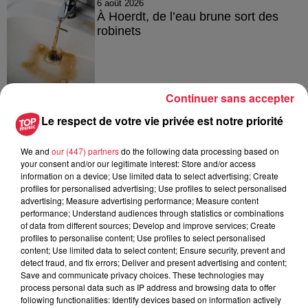
6 août 2026
À Hoerdt, de l’eau brune sort des
robinets
6 août 2026
Continuer sans accepter
Tags antisémites à Strasbourg :
Le respect de votre vie privée est notre priorité
Catherine Trautmann réagit
We and
our (447) partners
do the following data processing based on
your consent and/or our legitimate interest: Store and/or access
information on a device; Use limited data to select advertising; Create
6 août 2026
profiles for personalised advertising; Use profiles to select personalised
Au zoo de Mulhouse : rencontre
advertising; Measure advertising performance; Measure content
performance; Understand audiences through statistics or combinations
avec les flamants rouges
of data from different sources; Develop and improve services; Create
profiles to personalise content; Use profiles to select personalised
content; Use limited data to select content; Ensure security, prevent and
detect fraud, and fix errors; Deliver and present advertising and content;
Save and communicate privacy choices. These technologies may
process personal data such as IP address and browsing data to offer
following functionalities: Identify devices based on information actively