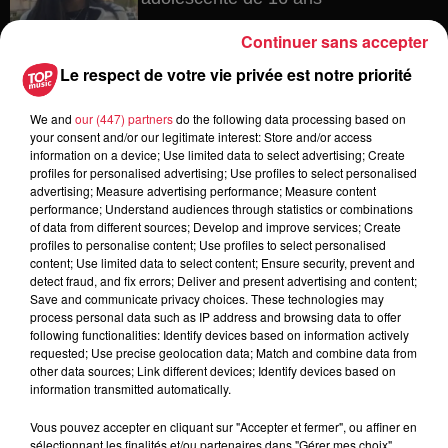
Continuer sans accepter
Le respect de votre vie privée est notre priorité
4 août 2026
Muttersholtz : après SensoRied,
We and
our (447) partners
do the following data processing based on
voilà BotaRied
your consent and/or our legitimate interest: Store and/or access
information on a device; Use limited data to select advertising; Create
profiles for personalised advertising; Use profiles to select personalised
advertising; Measure advertising performance; Measure content
performance; Understand audiences through statistics or combinations
3 août 2026
of data from different sources; Develop and improve services; Create
Éclipse solaire le 12 août : où et
profiles to personalise content; Use profiles to select personalised
content; Use limited data to select content; Ensure security, prevent and
comment observer ce spectacle en...
detect fraud, and fix errors; Deliver and present advertising and content;
Save and communicate privacy choices. These technologies may
process personal data such as IP address and browsing data to offer
following functionalities: Identify devices based on information actively
requested; Use precise geolocation data; Match and combine data from
other data sources; Link different devices; Identify devices based on
information transmitted automatically.
Dans la même série
Vous pouvez accepter en cliquant sur "Accepter et fermer", ou affiner en
sélectionnant les finalités et/ou partenaires dans "Gérer mes choix".