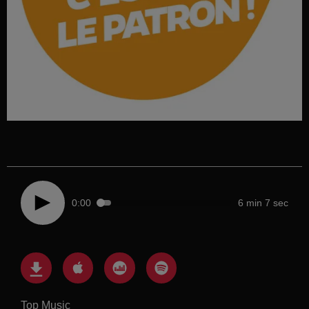
0:00
6 min 7 sec
Top Music