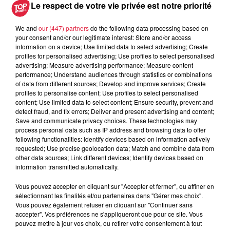
pape à Metz en septembre
Le respect de votre vie privée est notre priorité
We and
our (447) partners
do the following data processing based on
your consent and/or our legitimate interest: Store and/or access
information on a device; Use limited data to select advertising; Create
5 août 2026
profiles for personalised advertising; Use profiles to select personalised
Europa-Park : des précisons sur
advertising; Measure advertising performance; Measure content
l’après Euro-Mir
performance; Understand audiences through statistics or combinations
of data from different sources; Develop and improve services; Create
profiles to personalise content; Use profiles to select personalised
content; Use limited data to select content; Ensure security, prevent and
detect fraud, and fix errors; Deliver and present advertising and content;
Save and communicate privacy choices. These technologies may
process personal data such as IP address and browsing data to offer
following functionalities: Identify devices based on information actively
requested; Use precise geolocation data; Match and combine data from
Dans la même série
other data sources; Link different devices; Identify devices based on
information transmitted automatically.
Reproland
Vous pouvez accepter en cliquant sur "Accepter et fermer", ou affiner en
Reproland
sélectionnant les finalités et/ou partenaires dans "Gérer mes choix".
Vous pouvez également refuser en cliquant sur "Continuer sans
accepter". Vos préférences ne s'appliqueront que pour ce site. Vous
pouvez mettre à jour vos choix, ou retirer votre consentement à tout