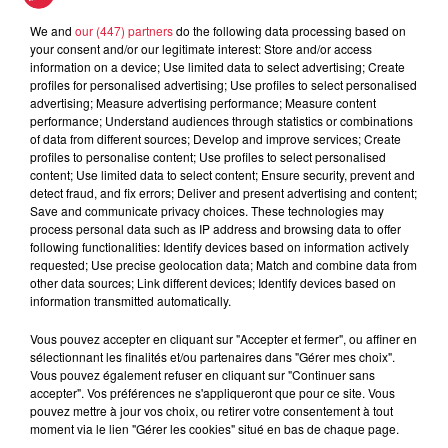
Le Mix de Nono #167
We and
our (447) partners
do the following data processing based on
your consent and/or our legitimate interest: Store and/or access
information on a device; Use limited data to select advertising; Create
profiles for personalised advertising; Use profiles to select personalised
advertising; Measure advertising performance; Measure content
performance; Understand audiences through statistics or combinations
Horoscope du jeudi 6 août 2026
of data from different sources; Develop and improve services; Create
profiles to personalise content; Use profiles to select personalised
Horoscope du jeudi 6 août 2026
content; Use limited data to select content; Ensure security, prevent and
detect fraud, and fix errors; Deliver and present advertising and content;
Save and communicate privacy choices. These technologies may
process personal data such as IP address and browsing data to offer
following functionalities: Identify devices based on information actively
requested; Use precise geolocation data; Match and combine data from
Le Mix de Nono #166
other data sources; Link different devices; Identify devices based on
Le Mix de Nono #166
information transmitted automatically.
Vous pouvez accepter en cliquant sur "Accepter et fermer", ou affiner en
sélectionnant les finalités et/ou partenaires dans "Gérer mes choix".
Vous pouvez également refuser en cliquant sur "Continuer sans
accepter". Vos préférences ne s'appliqueront que pour ce site. Vous
pouvez mettre à jour vos choix, ou retirer votre consentement à tout
Le Mix de Nono #165
moment via le lien "Gérer les cookies" situé en bas de chaque page.
Le Mix de Nono #165