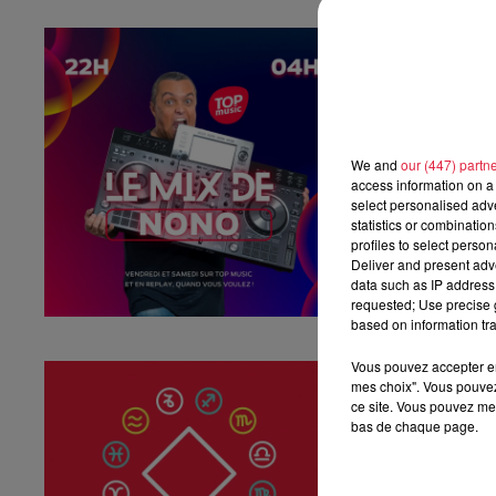
Le Mix de No
Le Mix de Nono 
We and
our (447) partn
access information on a 
select personalised ad
statistics or combinatio
profiles to select person
Deliver and present adv
data such as IP address 
requested; Use precise g
based on information tra
Vous pouvez accepter en 
Horoscope du
mes choix". Vous pouvez
Horoscope du jeu
ce site. Vous pouvez met
bas de chaque page.