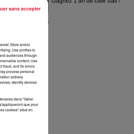
Gagnez 1 an de café Sati !
uer sans accepter
erest: Store and/or
tising; Use profiles to
tand audiences through
personalise content; Use
 fraud, and fix errors;
 may process personal
mation actively
vices; Identify devices
rtenaires dans "Gérer
s'appliqueront que pour
les cookies" situé en