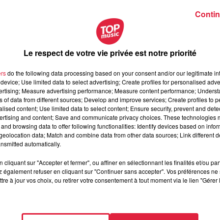
Contin
no #167
#167
Le respect de votre vie privée est notre priorité
ers
do the following data processing based on your consent and/or our legitimate int
device; Use limited data to select advertising; Create profiles for personalised adver
vertising; Measure advertising performance; Measure content performance; Unders
ns of data from different sources; Develop and improve services; Create profiles to 
alised content; Use limited data to select content; Ensure security, prevent and detect
ertising and content; Save and communicate privacy choices. These technologies
and browsing data to offer following functionalities: Identify devices based on infor
eolocation data; Match and combine data from other data sources; Link different de
nsmitted automatically.
cliquant sur "Accepter et fermer", ou affiner en sélectionnant les finalités et/ou pa
 jeudi 6 août 2026
 également refuser en cliquant sur "Continuer sans accepter". Vos préférences ne 
di 6 août 2026
tre à jour vos choix, ou retirer votre consentement à tout moment via le lien "Gérer 