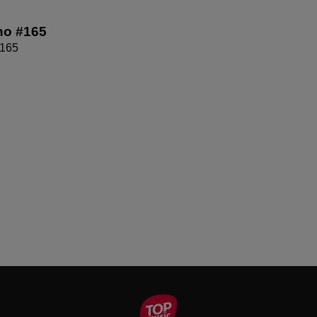
no #165
#165