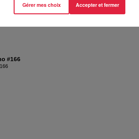
Gérer mes choix
Accepter et fermer
no #166
#166