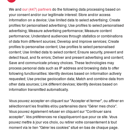
Le Mix de Nono #167
We and
our (447) partners
do the following data processing based on
your consent and/or our legitimate interest: Store and/or access
information on a device; Use limited data to select advertising; Create
profiles for personalised advertising; Use profiles to select personalised
advertising; Measure advertising performance; Measure content
performance; Understand audiences through statistics or combinations
Horoscope du jeudi 6 août 2026
of data from different sources; Develop and improve services; Create
profiles to personalise content; Use profiles to select personalised
Horoscope du jeudi 6 août 2026
content; Use limited data to select content; Ensure security, prevent and
detect fraud, and fix errors; Deliver and present advertising and content;
Save and communicate privacy choices. These technologies may
process personal data such as IP address and browsing data to offer
following functionalities: Identify devices based on information actively
requested; Use precise geolocation data; Match and combine data from
Le Mix de Nono #166
other data sources; Link different devices; Identify devices based on
Le Mix de Nono #166
information transmitted automatically.
Vous pouvez accepter en cliquant sur "Accepter et fermer", ou affiner en
sélectionnant les finalités et/ou partenaires dans "Gérer mes choix".
Vous pouvez également refuser en cliquant sur "Continuer sans
accepter". Vos préférences ne s'appliqueront que pour ce site. Vous
pouvez mettre à jour vos choix, ou retirer votre consentement à tout
Le Mix de Nono #165
moment via le lien "Gérer les cookies" situé en bas de chaque page.
Le Mix de Nono #165