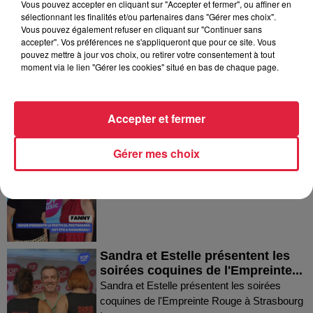
Vous pouvez accepter en cliquant sur "Accepter et fermer", ou affiner en
sélectionnant les finalités et/ou partenaires dans "Gérer mes choix".
Dans la même série
Vous pouvez également refuser en cliquant sur "Continuer sans
accepter". Vos préférences ne s'appliqueront que pour ce site. Vous
pouvez mettre à jour vos choix, ou retirer votre consentement à tout
Thierry du Domaine Wunsch et
moment via le lien "Gérer les cookies" situé en bas de chaque page.
Mann à Wettolsheim !
Thierry du Domaine Wunsch et Mann à
Wettolsheim !
Accepter et fermer
Gérer mes choix
Fanny nous présente le festival
Festimania !
Fanny nous présente le festival Festimania !
Sandra et Estelle présentent les
soirées coquines de l'Empreinte...
Sandra et Estelle présentent les soirées
coquines de l'Empreinte Rouge à Strasbourg