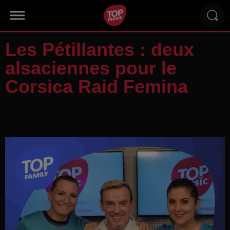
Les Pétillantes : deux
alsaciennes pour le
Corsica Raid Femina