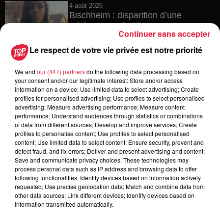
4 août 2026
Bischheim : disparition d’une
adolescente de 16 ans
Continuer sans accepter
Le respect de votre vie privée est notre priorité
We and
our (447) partners
do the following data processing based on
4 août 2026
your consent and/or our legitimate interest: Store and/or access
Muttersholtz : après SensoRied,
information on a device; Use limited data to select advertising; Create
voilà BotaRied
profiles for personalised advertising; Use profiles to select personalised
advertising; Measure advertising performance; Measure content
performance; Understand audiences through statistics or combinations
of data from different sources; Develop and improve services; Create
profiles to personalise content; Use profiles to select personalised
3 août 2026
content; Use limited data to select content; Ensure security, prevent and
Éclipse solaire le 12 août : où et
detect fraud, and fix errors; Deliver and present advertising and content;
comment observer ce spectacle en...
Save and communicate privacy choices. These technologies may
process personal data such as IP address and browsing data to offer
following functionalities: Identify devices based on information actively
requested; Use precise geolocation data; Match and combine data from
other data sources; Link different devices; Identify devices based on
information transmitted automatically.