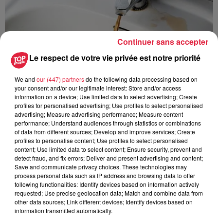
Continuer sans accepter
Le respect de votre vie privée est notre priorité
We and
our (447) partners
do the following data processing based on
your consent and/or our legitimate interest: Store and/or access
information on a device; Use limited data to select advertising; Create
profiles for personalised advertising; Use profiles to select personalised
advertising; Measure advertising performance; Measure content
performance; Understand audiences through statistics or combinations
of data from different sources; Develop and improve services; Create
À Hoerdt, de l’eau brune sort des robinets
profiles to personalise content; Use profiles to select personalised
Depuis plusieurs jours, des habitants de Hoerdt ont vu de
content; Use limited data to select content; Ensure security, prevent and
detect fraud, and fix errors; Deliver and present advertising and content;
l’eau brune s’écouler de leurs robinets. Face aux
Save and communicate privacy choices. These technologies may
nombreuses interrogations, la municipalité a pris...
process personal data such as IP address and browsing data to offer
following functionalities: Identify devices based on information actively
requested; Use precise geolocation data; Match and combine data from
other data sources; Link different devices; Identify devices based on
information transmitted automatically.