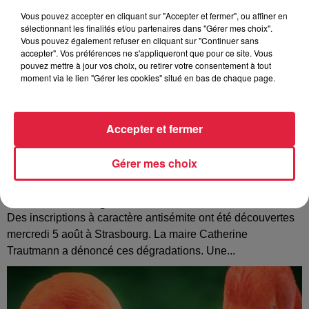
Vous pouvez accepter en cliquant sur "Accepter et fermer", ou affiner en
sélectionnant les finalités et/ou partenaires dans "Gérer mes choix".
Vous pouvez également refuser en cliquant sur "Continuer sans
accepter". Vos préférences ne s'appliqueront que pour ce site. Vous
pouvez mettre à jour vos choix, ou retirer votre consentement à tout
moment via le lien "Gérer les cookies" situé en bas de chaque page.
Accepter et fermer
Gérer mes choix
Tags antisémites à Strasbourg : Catherine
Trautmann réagit
Des inscriptions à caractère antisémite ont été découvertes
mercredi 5 août à Strasbourg. La maire Catherine
Trautmann a dénoncé ces dégradations. Une...