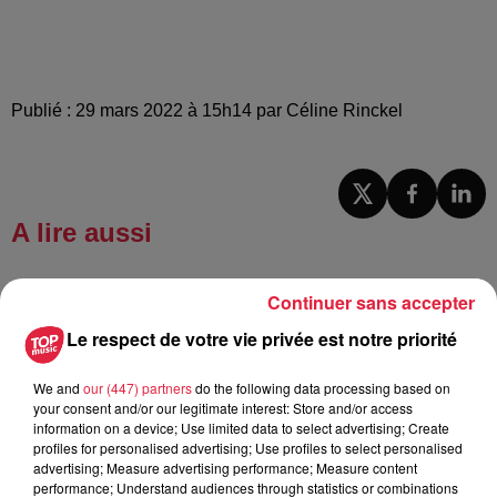
Publié : 29 mars 2022 à 15h14 par Céline Rinckel
A lire aussi
6 août 2026
Continuer sans accepter
À Hoerdt, de l’eau brune sort des
Le respect de votre vie privée est notre priorité
robinets
We and
our (447) partners
do the following data processing based on
your consent and/or our legitimate interest: Store and/or access
information on a device; Use limited data to select advertising; Create
6 août 2026
profiles for personalised advertising; Use profiles to select personalised
Tags antisémites à Strasbourg :
advertising; Measure advertising performance; Measure content
Catherine Trautmann réagit
performance; Understand audiences through statistics or combinations