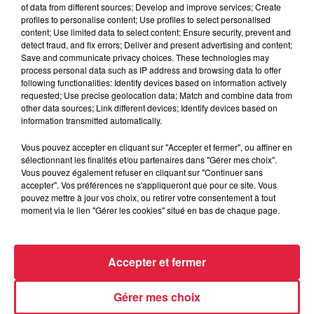
of data from different sources; Develop and improve services; Create
profiles to personalise content; Use profiles to select personalised
content; Use limited data to select content; Ensure security, prevent and
detect fraud, and fix errors; Deliver and present advertising and content;
Save and communicate privacy choices. These technologies may
6 août 2026
process personal data such as IP address and browsing data to offer
Au zoo de Mulhouse : rencontre
following functionalities: Identify devices based on information actively
avec les flamants rouges
requested; Use precise geolocation data; Match and combine data from
other data sources; Link different devices; Identify devices based on
information transmitted automatically.
Vous pouvez accepter en cliquant sur "Accepter et fermer", ou affiner en
sélectionnant les finalités et/ou partenaires dans "Gérer mes choix".
Vous pouvez également refuser en cliquant sur "Continuer sans
accepter". Vos préférences ne s'appliqueront que pour ce site. Vous
À découvrir également
pouvez mettre à jour vos choix, ou retirer votre consentement à tout
moment via le lien "Gérer les cookies" situé en bas de chaque page.
Accepter et fermer
Gérer mes choix