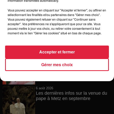
information transmitted automatically.
Vous pouvez accepter en cliquant sur "Accepter et fermer", ou affiner en
sélectionnant les finalités et/ou partenaires dans "Gérer mes choix".
Vous pouvez également refuser en cliquant sur "Continuer sans
6 août 2026
accepter". Vos préférences ne s'appliqueront que pour ce site. Vous
Tags antisémites à Strasbourg :
pouvez mettre à jour vos choix, ou retirer votre consentement à tout
Catherine Trautmann réagit
moment via le lien "Gérer les cookies" situé en bas de chaque page.
Accepter et fermer
6 août 2026
Au zoo de Mulhouse : rencontre
Gérer mes choix
avec les flamants rouges
6 août 2026
Les dernières infos sur la venue du
pape à Metz en septembre