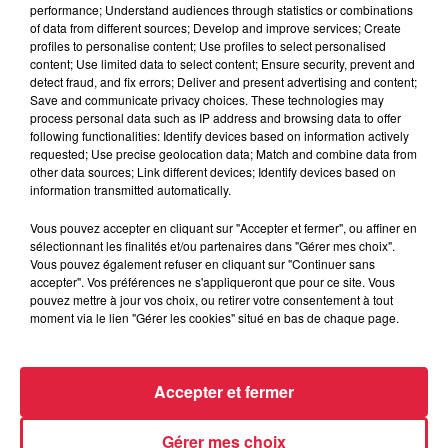
performance; Understand audiences through statistics or combinations
of data from different sources; Develop and improve services; Create
Les rendez-vous de l’alimentation sont le fruit d’une
profiles to personalise content; Use profiles to select personalised
aventure collective avec l’engagement de plus de 100
content; Use limited data to select content; Ensure security, prevent and
acteurs publics et privés, mobilisés pour faire de
detect fraud, and fix errors; Deliver and present advertising and content;
Save and communicate privacy choices. These technologies may
l’alimentation un levier de transition et de convivialité.
process personal data such as IP address and browsing data to offer
following functionalities: Identify devices based on information actively
Au menu de cette 5ème édition, une variété de plus de 60
requested; Use precise geolocation data; Match and combine data from
animations gratuites ou à prix libre sont proposées aux
other data sources; Link different devices; Identify devices based on
quatre coins de l’Eurométropole et adaptées à tous les âges,
information transmitted automatically.
pour cuisiner, goûter, déguster, se rencontrer et partager.
Vous pouvez accepter en cliquant sur "Accepter et fermer", ou affiner en
Programme complet de l'édition 2026 :
Cliquez ici !
sélectionnant les finalités et/ou partenaires dans "Gérer mes choix".
Vous pouvez également refuser en cliquant sur "Continuer sans
accepter". Vos préférences ne s'appliqueront que pour ce site. Vous
pouvez mettre à jour vos choix, ou retirer votre consentement à tout
moment via le lien "Gérer les cookies" situé en bas de chaque page.
Accepter et fermer
Gérer mes choix