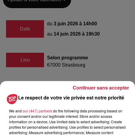
du
3 juin 2026 à 14h00
Date
au
14 juin 2026 à 19h30
Selon programme
Lieu
67000
Strasbourg
https://www.strasbourg.eu/rdv-
Continuer sans accepter
Organisateur
alimentation
Le respect de votre vie privée est notre priorité
We and
our (447) partners
do the following data processing based on
your consent and/or our legitimate interest: Store and/or access
Tarif
Gratuit
information on a device; Use limited data to select advertising; Create
profiles for personalised advertising; Use profiles to select personalised
advertising; Measure advertising performance; Measure content