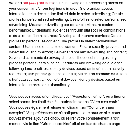
We and
our (447) partners
do the following data processing based on
your consent and/or our legitimate interest: Store and/or access
Tarif
Gratuit
information on a device; Use limited data to select advertising; Create
profiles for personalised advertising; Use profiles to select personalised
advertising; Measure advertising performance; Measure content
performance; Understand audiences through statistics or combinations
of data from different sources; Develop and improve services; Create
Les retroUP’vailles des UP’rovisateurs
profiles to personalise content; Use profiles to select personalised
content; Use limited data to select content; Ensure security, prevent and
Quelques semaines après la rentrée des ateliers, les
detect fraud, and fix errors; Deliver and present advertising and content;
improvisateurs de l'Université Populaire ont hâte de
Save and communicate privacy choices. These technologies may
process personal data such as IP address and browsing data to offer
retrouver leur public préféré dans leur salle fétiche. Et une
following functionalities: Identify devices based on information actively
semaine avant les plus expérimentés, ce sont les UP' du
requested; Use precise geolocation data; Match and combine data from
niveau intermédiaire qui lancent les festivités.
other data sources; Link different devices; Identify devices based on
information transmitted automatically.
Au programme, un match rempli de bonne humeur et de
mauvais esprit, de darjeeling au piment et de coups-fourrés
Vous pouvez accepter en cliquant sur "Accepter et fermer", ou affiner en
à la guimauve. Et d'énergie !"
sélectionnant les finalités et/ou partenaires dans "Gérer mes choix".
Vous pouvez également refuser en cliquant sur "Continuer sans
accepter". Vos préférences ne s'appliqueront que pour ce site. Vous
pouvez mettre à jour vos choix, ou retirer votre consentement à tout
Page des UP’ :
https://www.facebook.com/profile.php?
moment via le lien "Gérer les cookies" situé en bas de chaque page.
id=61554405432539