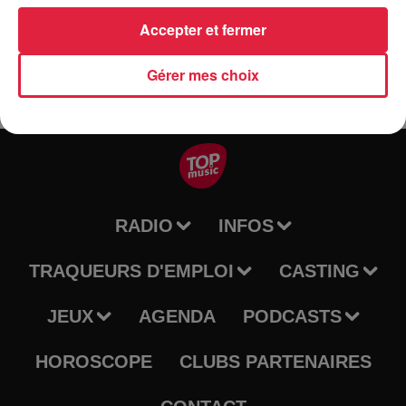
Evénement :
https://fb.me/e/9x188CtvH
Accepter et fermer
Gérer mes choix
RADIO
INFOS
TRAQUEURS D'EMPLOI
CASTING
JEUX
AGENDA
PODCASTS
HOROSCOPE
CLUBS PARTENAIRES