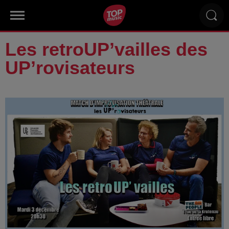
Les retroUP’vailles des
UP’rovisateurs