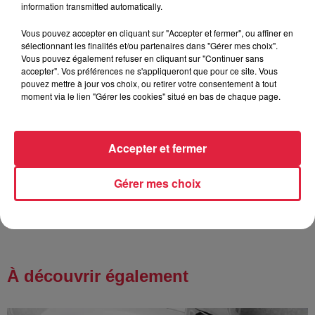
information transmitted automatically.
Vous pouvez accepter en cliquant sur "Accepter et fermer", ou affiner en
sélectionnant les finalités et/ou partenaires dans "Gérer mes choix".
6 août 2026
Vous pouvez également refuser en cliquant sur "Continuer sans
Tags antisémites à Strasbourg :
accepter". Vos préférences ne s'appliqueront que pour ce site. Vous
Catherine Trautmann réagit
pouvez mettre à jour vos choix, ou retirer votre consentement à tout
moment via le lien "Gérer les cookies" situé en bas de chaque page.
6 août 2026
Accepter et fermer
Au zoo de Mulhouse : rencontre
avec les flamants rouges
Gérer mes choix
À découvrir également