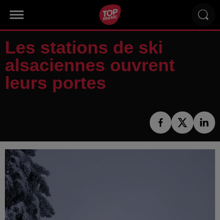
Les stations de ski
alsaciennes ouvrent
leurs portes