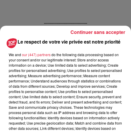
.....................................
Continuer sans accepter
A lire également :
Le respect de votre vie privée est notre priorité
Le Bas-Rhin au niveau 2 du plan grand froid
We and
our (447) partners
do the following data processing based on
Publié : 16 décembre 2022 à 6h25 - Modifié : 16 décembre
your consent and/or our legitimate interest: Store and/or access
2022 à 9h03 Antoine Martin
information on a device; Use limited data to select advertising; Create
profiles for personalised advertising; Use profiles to select personalised
advertising; Measure advertising performance; Measure content
performance; Understand audiences through statistics or combinations
of data from different sources; Develop and improve services; Create
profiles to personalise content; Use profiles to select personalised
A lire aussi
content; Use limited data to select content; Ensure security, prevent and
detect fraud, and fix errors; Deliver and present advertising and content;
Save and communicate privacy choices. These technologies may
process personal data such as IP address and browsing data to offer
6 août 2026
following functionalities: Identify devices based on information actively
À Hoerdt, de l’eau brune sort des
requested; Use precise geolocation data; Match and combine data from
robinets
other data sources; Link different devices; Identify devices based on