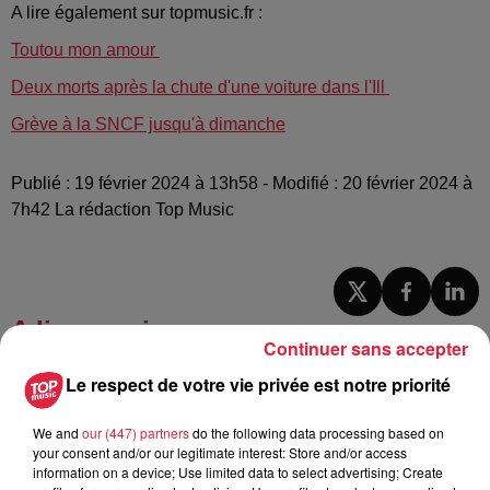
A lire également sur topmusic.fr :
Toutou mon amour
Deux morts après la chute d'une voiture dans l'Ill
Grève à la SNCF jusqu'à dimanche
Publié : 19 février 2024 à 13h58 - Modifié : 20 février 2024 à
7h42 La rédaction Top Music
A lire aussi
Continuer sans accepter
Le respect de votre vie privée est notre priorité
6 août 2026
À Hoerdt, de l’eau brune sort des
robinets
We and
our (447) partners
do the following data processing based on
your consent and/or our legitimate interest: Store and/or access
information on a device; Use limited data to select advertising; Create