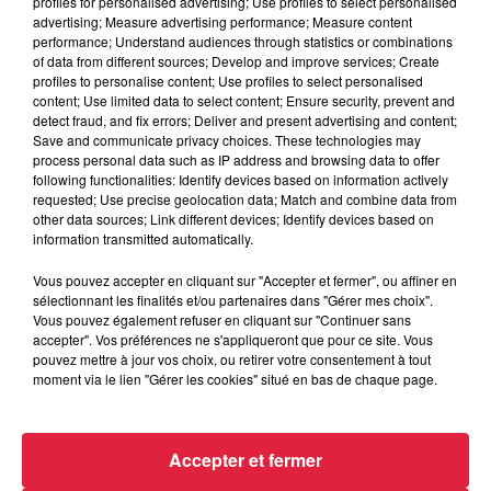
profiles for personalised advertising; Use profiles to select personalised
advertising; Measure advertising performance; Measure content
performance; Understand audiences through statistics or combinations
6 août 2026
of data from different sources; Develop and improve services; Create
Tags antisémites à Strasbourg :
profiles to personalise content; Use profiles to select personalised
Catherine Trautmann réagit
content; Use limited data to select content; Ensure security, prevent and
detect fraud, and fix errors; Deliver and present advertising and content;
Save and communicate privacy choices. These technologies may
process personal data such as IP address and browsing data to offer
following functionalities: Identify devices based on information actively
6 août 2026
requested; Use precise geolocation data; Match and combine data from
Au zoo de Mulhouse : rencontre
other data sources; Link different devices; Identify devices based on
avec les flamants rouges
information transmitted automatically.
Vous pouvez accepter en cliquant sur "Accepter et fermer", ou affiner en
sélectionnant les finalités et/ou partenaires dans "Gérer mes choix".
Vous pouvez également refuser en cliquant sur "Continuer sans
accepter". Vos préférences ne s'appliqueront que pour ce site. Vous
pouvez mettre à jour vos choix, ou retirer votre consentement à tout
moment via le lien "Gérer les cookies" situé en bas de chaque page.
À découvrir également
Accepter et fermer