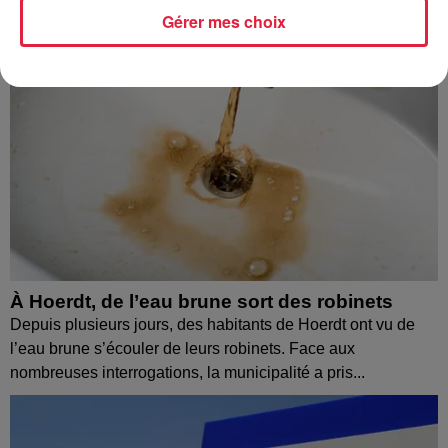
Gérer mes choix
À Hoerdt, de l’eau brune sort des robinets
Depuis plusieurs jours, des habitants de Hoerdt ont vu de
l’eau brune s’écouler de leurs robinets. Face aux
nombreuses interrogations, la municipalité a pris...