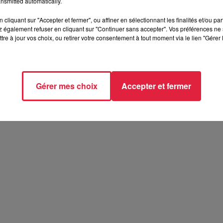
nsmitted automatically.
cliquant sur "Accepter et fermer", ou affiner en sélectionnant les finalités et/ou pa
 également refuser en cliquant sur "Continuer sans accepter". Vos préférences ne 
tre à jour vos choix, ou retirer votre consentement à tout moment via le lien "Gérer 
Gérer mes choix
Accepter et fermer
ésente le festival Festimania !
te le festival Festimania !