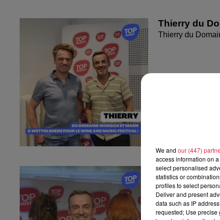
Thierry du D
Thierry du Domai
We and
our (447) partn
access information on a 
select personalised ad
Sandra et Est
statistics or combinatio
l'Empreinte...
profiles to select person
Sandra et Estelle
Deliver and present adv
data such as IP address 
Strasbourg !
requested; Use precise g