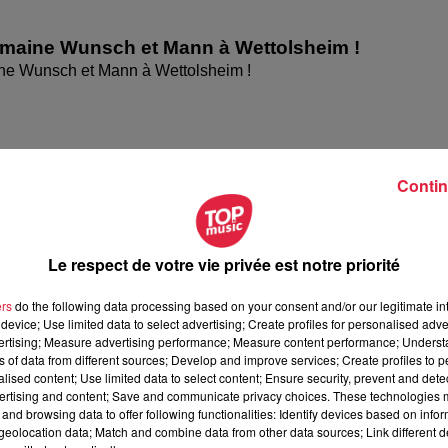
omaine Wunsch et Mann à Wettolsheim !
ne Wunsch et Mann à Wettolsheim !
Contin
Le respect de votre vie privée est notre priorité
ers
do the following data processing based on your consent and/or our legitimate int
device; Use limited data to select advertising; Create profiles for personalised adver
vertising; Measure advertising performance; Measure content performance; Unders
elle présentent les soirées coquines de
ns of data from different sources; Develop and improve services; Create profiles to 
alised content; Use limited data to select content; Ensure security, prevent and detect
 présentent les soirées coquines de l'Empreinte Rouge à
ertising and content; Save and communicate privacy choices. These technologies
and browsing data to offer following functionalities: Identify devices based on infor
eolocation data; Match and combine data from other data sources; Link different de