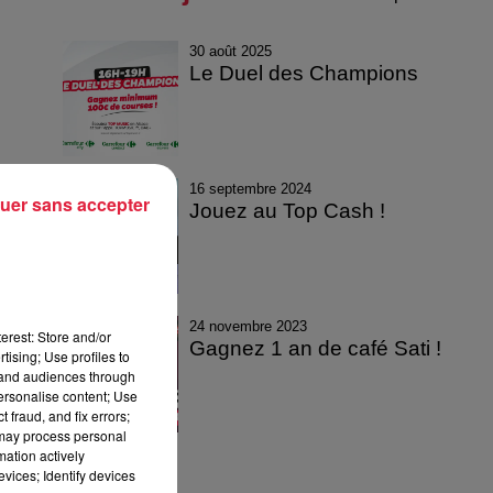
30 août 2025
Le Duel des Champions
16 septembre 2024
uer sans accepter
Jouez au Top Cash !
24 novembre 2023
erest: Store and/or
Gagnez 1 an de café Sati !
tising; Use profiles to
tand audiences through
personalise content; Use
 fraud, and fix errors;
 may process personal
mation actively
vices; Identify devices