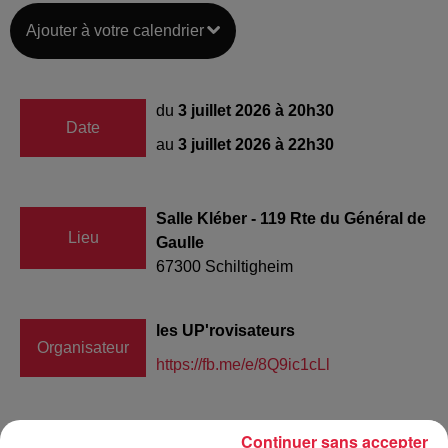
Ajouter à votre calendrier
du
3 juillet 2026 à 20h30
Date
au
3 juillet 2026 à 22h30
Salle Kléber - 119 Rte du Général de
Lieu
Gaulle
67300
Schiltigheim
les UP'rovisateurs
Organisateur
https://fb.me/e/8Q9ic1cLl
Continuer sans accepter