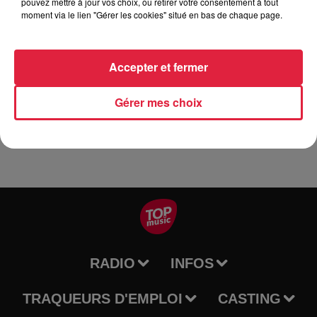
pouvez mettre à jour vos choix, ou retirer votre consentement à tout
moment via le lien "Gérer les cookies" situé en bas de chaque page.
Le spectacle se déroulera dans la salle située sous l'église
Notre-Dame.
Accepter et fermer
Une buvette sera à votre disposition.
Gérer mes choix
RADIO
INFOS
TRAQUEURS D'EMPLOI
CASTING