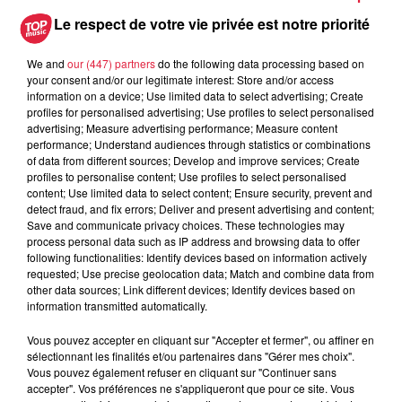
Tarif
Gratuit
Le respect de votre vie privée est notre priorité
We and
our (447) partners
do the following data processing based on
your consent and/or our legitimate interest: Store and/or access
Les UP' s'en mêlent !
information on a device; Use limited data to select advertising; Create
Au terme de 9 mois de préparation, 30 ateliers, 77 heures
profiles for personalised advertising; Use profiles to select personalised
advertising; Measure advertising performance; Measure content
d’entraînement (sans compter les discussions technico-
performance; Understand audiences through statistics or combinations
philosophiques autour d’un verre), les plus résistants des
of data from different sources; Develop and improve services; Create
apprentis UP’rovisateurs de la promo 2025-2026
profiles to personalise content; Use profiles to select personalised
content; Use limited data to select content; Ensure security, prevent and
s’annoncent fin prêts pour leur premier spectacle.
detect fraud, and fix errors; Deliver and present advertising and content;
Un show robuste, solide sur ses appuis, gonflé d’adrénaline,
Save and communicate privacy choices. These technologies may
de testostérone et d’œstrogènes, mais aussi tout plein plein
process personal data such as IP address and browsing data to offer
following functionalities: Identify devices based on information actively
de légèreté et de fantaisie. Sans oublier de probables
requested; Use precise geolocation data; Match and combine data from
éclairs de génie et d'inévitables éclats de n’importe quoi.
other data sources; Link different devices; Identify devices based on
information transmitted automatically.
Alors transformeront-ils cet essai ?
Vous le saurez en venant les encourager à l’occasion du
Vous pouvez accepter en cliquant sur "Accepter et fermer", ou affiner en
sélectionnant les finalités et/ou partenaires dans "Gérer mes choix".
coup d’envoi de leur carrière impro-scénique.
Vous pouvez également refuser en cliquant sur "Continuer sans
accepter". Vos préférences ne s'appliqueront que pour ce site. Vous