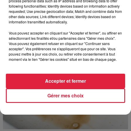
process personal data such as IP address and browsing data to offer
following functionalities: Identify devices based on information actively
requested; Use precise geolocation data; Match and combine data from
other data sources; Link different devices; Identify devices based on
À découvrir également
information transmitted automatically.
Vous pouvez accepter en cliquant sur "Accepter et fermer", ou affiner en
sélectionnant les finalités et/ou partenaires dans "Gérer mes choix".
Vous pouvez également refuser en cliquant sur "Continuer sans
accepter". Vos préférences ne s'appliqueront que pour ce site. Vous
pouvez mettre à jour vos choix, ou retirer votre consentement à tout
moment via le lien "Gérer les cookies" situé en bas de chaque page.
Accepter et fermer
Gérer mes choix