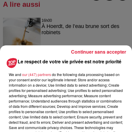
A lire aussi
16h00
À Hoerdt, de l’eau brune sort des
robinets
Continuer sans accepter
15h54
Le respect de votre vie privée est notre priorité
Tags antisémites à Strasbourg :
Catherine Trautmann réagit
We and
our (447) partners
do the following data processing based on
your consent and/or our legitimate interest: Store and/or access
information on a device; Use limited data to select advertising; Create
profiles for personalised advertising; Use profiles to select personalised
advertising; Measure advertising performance; Measure content
14h33
performance; Understand audiences through statistics or combinations
Au zoo de Mulhouse : rencontre
of data from different sources; Develop and improve services; Create
avec les flamants rouges
profiles to personalise content; Use profiles to select personalised
content; Use limited data to select content; Ensure security, prevent and
detect fraud, and fix errors; Deliver and present advertising and content;
Save and communicate privacy choices. These technologies may