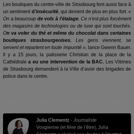
Les boutiques du centre-ville de Strasbourg font aussi face à
un sentiment
d’insécurité
, qui devient de plus en plus fort.
«
On a beaucoup
de vols à l'étalage.
Ce n'est plus forcément
des magasins de technologies ou de luxe qui sont touchés.
O
n va voler du thé et même du chocolat
dans certaines
boutiques strasbourgeoises.
Les gens viennent, se
servent et repartent en toute impunité »,
lance Gwenn Bauer.
Il y a 15 jours, la patisserie Christian de la place de la
Cathédrale
a eu une intervention de la BAC.
Les Vitrines
de Strasbourg demandent à la Ville d’avoir des brigades de
police dans le centre.
Publié : 11 avril 2025 à 16h39 - Modifié : 15 avril 2025 à
7h50
Julia Clementz
-
Journaliste
Vosgienne (et fière de l’être), Julia