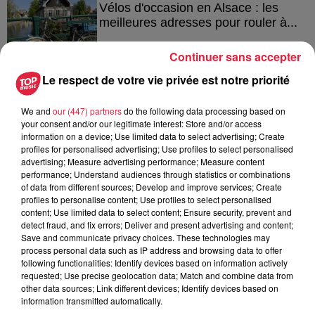
Vélos d'occasion en Alsace : les
meilleures adresses pour rouler à...
Continuer sans accepter
Le respect de votre vie privée est notre priorité
4 août 2026
Bischheim : disparition d’une
We and
our (447) partners
do the following data processing based on
adolescente de 16 ans
your consent and/or our legitimate interest: Store and/or access
information on a device; Use limited data to select advertising; Create
profiles for personalised advertising; Use profiles to select personalised
advertising; Measure advertising performance; Measure content
performance; Understand audiences through statistics or combinations
of data from different sources; Develop and improve services; Create
profiles to personalise content; Use profiles to select personalised
content; Use limited data to select content; Ensure security, prevent and
À découvrir également
detect fraud, and fix errors; Deliver and present advertising and content;
Save and communicate privacy choices. These technologies may
process personal data such as IP address and browsing data to offer
following functionalities: Identify devices based on information actively
requested; Use precise geolocation data; Match and combine data from
other data sources; Link different devices; Identify devices based on
information transmitted automatically.