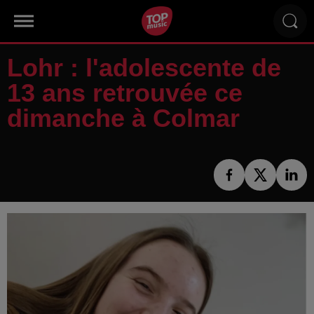
Lohr : l'adolescente de
13 ans retrouvée ce
dimanche à Colmar