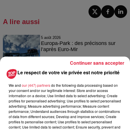
A lire aussi
5 août 2026
Europa-Park : des précisons sur
l’après Euro-Mir
Continuer sans accepter
Le respect de votre vie privée est notre priorité
4 août 2026
Vélos d'occasion en Alsace : les
We and
our (447) partners
do the following data processing based on
meilleures adresses pour rouler à...
your consent and/or our legitimate interest: Store and/or access
information on a device; Use limited data to select advertising; Create
profiles for personalised advertising; Use profiles to select personalised
advertising; Measure advertising performance; Measure content
performance; Understand audiences through statistics or combinations
4 août 2026
of data from different sources; Develop and improve services; Create
Bischheim : disparition d’une
profiles to personalise content; Use profiles to select personalised
adolescente de 16 ans
content; Use limited data to select content; Ensure security, prevent and