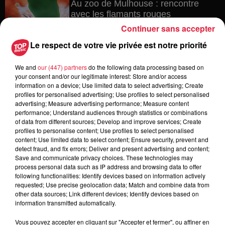
Au zoo de Mulhouse : rencontre
avec les flamants rouges
Continuer sans accepter
Le respect de votre vie privée est notre priorité
6 août 2026
We and
our (447) partners
do the following data processing based on
Les dernières infos sur la venue du
your consent and/or our legitimate interest: Store and/or access
pape à Metz en septembre
information on a device; Use limited data to select advertising; Create
profiles for personalised advertising; Use profiles to select personalised
advertising; Measure advertising performance; Measure content
performance; Understand audiences through statistics or combinations
of data from different sources; Develop and improve services; Create
5 août 2026
profiles to personalise content; Use profiles to select personalised
Europa-Park : des précisons sur
content; Use limited data to select content; Ensure security, prevent and
l’après Euro-Mir
detect fraud, and fix errors; Deliver and present advertising and content;
Save and communicate privacy choices. These technologies may
process personal data such as IP address and browsing data to offer
following functionalities: Identify devices based on information actively
requested; Use precise geolocation data; Match and combine data from
other data sources; Link different devices; Identify devices based on
information transmitted automatically.
Vous pouvez accepter en cliquant sur "Accepter et fermer", ou affiner en