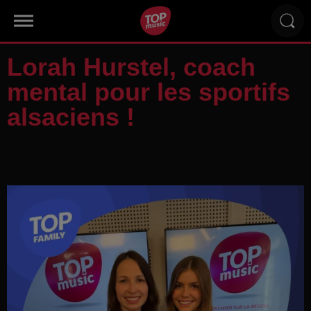
Lorah Hurstel, coach
mental pour les sportifs
alsaciens !