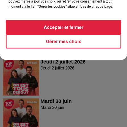
pouvez mettre à jour vos choix, ou retirer votre consentement à tout
moment via le lien "Gérer les cookies" situé en bas de chaque page.
Vendredi 03 juillet 2026
Accepter et fermer
Vendredi 03 juillet 2026
Gérer mes choix
Jeudi 2 juillet 2026
Jeudi 2 juillet 2026
Mardi 30 juin
Mardi 30 juin