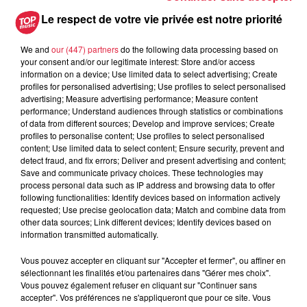
Les dernières infos sur la venue du
Le respect de votre vie privée est notre priorité
pape à Metz en septembre
We and
our (447) partners
do the following data processing based on
your consent and/or our legitimate interest: Store and/or access
information on a device; Use limited data to select advertising; Create
profiles for personalised advertising; Use profiles to select personalised
5 août 2026
advertising; Measure advertising performance; Measure content
Europa-Park : des précisons sur
performance; Understand audiences through statistics or combinations
l’après Euro-Mir
of data from different sources; Develop and improve services; Create
profiles to personalise content; Use profiles to select personalised
content; Use limited data to select content; Ensure security, prevent and
detect fraud, and fix errors; Deliver and present advertising and content;
Save and communicate privacy choices. These technologies may
process personal data such as IP address and browsing data to offer
following functionalities: Identify devices based on information actively
requested; Use precise geolocation data; Match and combine data from
other data sources; Link different devices; Identify devices based on
Dans la même série
information transmitted automatically.
Vous pouvez accepter en cliquant sur "Accepter et fermer", ou affiner en
Top Music a Rulantica
sélectionnant les finalités et/ou partenaires dans "Gérer mes choix".
Top Music a Rulantica
Vous pouvez également refuser en cliquant sur "Continuer sans
accepter". Vos préférences ne s'appliqueront que pour ce site. Vous