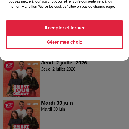
pouvez mettre à jour vos choix, ou retirer votre consentement à tout
moment via le lien "Gérer les cookies" situé en bas de chaque page.
Vendredi 03 juillet 2026
Accepter et fermer
Vendredi 03 juillet 2026
Gérer mes choix
Jeudi 2 juillet 2026
Jeudi 2 juillet 2026
Mardi 30 juin
Mardi 30 juin