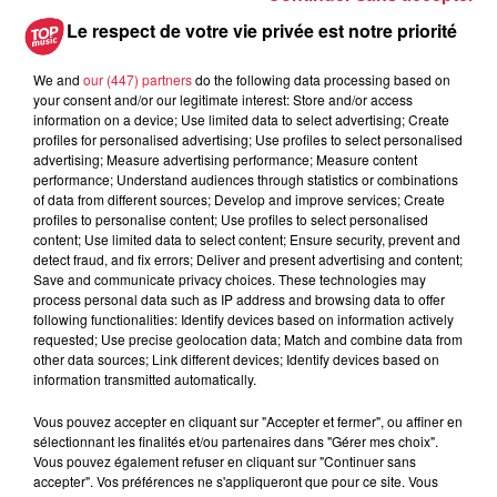
Les dernières infos sur la venue du
Le respect de votre vie privée est notre priorité
pape à Metz en septembre
We and
our (447) partners
do the following data processing based on
your consent and/or our legitimate interest: Store and/or access
information on a device; Use limited data to select advertising; Create
profiles for personalised advertising; Use profiles to select personalised
5 août 2026
advertising; Measure advertising performance; Measure content
Europa-Park : des précisons sur
performance; Understand audiences through statistics or combinations
l’après Euro-Mir
of data from different sources; Develop and improve services; Create
profiles to personalise content; Use profiles to select personalised
content; Use limited data to select content; Ensure security, prevent and
detect fraud, and fix errors; Deliver and present advertising and content;
Save and communicate privacy choices. These technologies may
process personal data such as IP address and browsing data to offer
following functionalities: Identify devices based on information actively
requested; Use precise geolocation data; Match and combine data from
other data sources; Link different devices; Identify devices based on
Dans la même série
information transmitted automatically.
Vous pouvez accepter en cliquant sur "Accepter et fermer", ou affiner en
Top Music a Rulantica
sélectionnant les finalités et/ou partenaires dans "Gérer mes choix".
Top Music a Rulantica
Vous pouvez également refuser en cliquant sur "Continuer sans
accepter". Vos préférences ne s'appliqueront que pour ce site. Vous