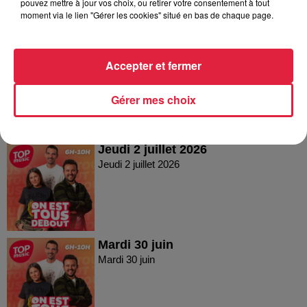
pouvez mettre à jour vos choix, ou retirer votre consentement à tout
moment via le lien "Gérer les cookies" situé en bas de chaque page.
Vendredi 03 juillet 2026
Accepter et fermer
Vendredi 03 juillet 2026
Gérer mes choix
Jeudi 2 juillet 2026
Jeudi 2 juillet 2026
Mardi 30 juin
Mardi 30 juin