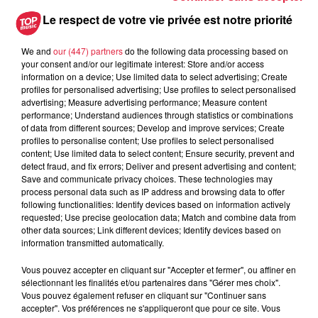
Les dernières infos sur la venue du
Le respect de votre vie privée est notre priorité
pape à Metz en septembre
We and
our (447) partners
do the following data processing based on
your consent and/or our legitimate interest: Store and/or access
information on a device; Use limited data to select advertising; Create
profiles for personalised advertising; Use profiles to select personalised
5 août 2026
advertising; Measure advertising performance; Measure content
Europa-Park : des précisons sur
performance; Understand audiences through statistics or combinations
l’après Euro-Mir
of data from different sources; Develop and improve services; Create
profiles to personalise content; Use profiles to select personalised
content; Use limited data to select content; Ensure security, prevent and
detect fraud, and fix errors; Deliver and present advertising and content;
Save and communicate privacy choices. These technologies may
process personal data such as IP address and browsing data to offer
following functionalities: Identify devices based on information actively
requested; Use precise geolocation data; Match and combine data from
other data sources; Link different devices; Identify devices based on
Dans la même série
information transmitted automatically.
Vous pouvez accepter en cliquant sur "Accepter et fermer", ou affiner en
Top Music a Rulantica
sélectionnant les finalités et/ou partenaires dans "Gérer mes choix".
Top Music a Rulantica
Vous pouvez également refuser en cliquant sur "Continuer sans
accepter". Vos préférences ne s'appliqueront que pour ce site. Vous