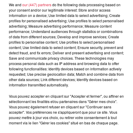
We and
our (447) partners
do the following data processing based on
your consent and/or our legitimate interest: Store and/or access
À découvrir également
information on a device; Use limited data to select advertising; Create
profiles for personalised advertising; Use profiles to select personalised
advertising; Measure advertising performance; Measure content
performance; Understand audiences through statistics or combinations
of data from different sources; Develop and improve services; Create
profiles to personalise content; Use profiles to select personalised
content; Use limited data to select content; Ensure security, prevent and
detect fraud, and fix errors; Deliver and present advertising and content;
Save and communicate privacy choices. These technologies may
process personal data such as IP address and browsing data to offer
following functionalities: Identify devices based on information actively
requested; Use precise geolocation data; Match and combine data from
other data sources; Link different devices; Identify devices based on
information transmitted automatically.
Vous pouvez accepter en cliquant sur "Accepter et fermer", ou affiner en
sélectionnant les finalités et/ou partenaires dans "Gérer mes choix".
Vous pouvez également refuser en cliquant sur "Continuer sans
accepter". Vos préférences ne s'appliqueront que pour ce site. Vous
pouvez mettre à jour vos choix, ou retirer votre consentement à tout
moment via le lien "Gérer les cookies" situé en bas de chaque page.
À Hoerdt, de l’eau brune sort des robinets