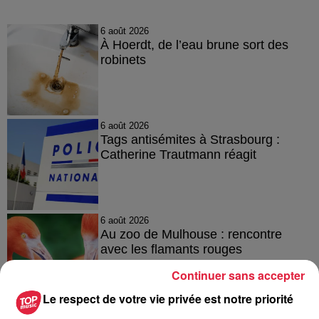
6 août 2026
À Hoerdt, de l’eau brune sort des
robinets
6 août 2026
Tags antisémites à Strasbourg :
Catherine Trautmann réagit
6 août 2026
Au zoo de Mulhouse : rencontre
avec les flamants rouges
Continuer sans accepter
Le respect de votre vie privée est notre priorité