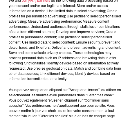
We and
our (447) partners
do the following data processing based on
schiltigheim.fr/agenda/madame-arthur-
your consent and/or our legitimate interest: Store and/or access
Organisateur
cabaret-musical-drag-briqueterie-
information on a device; Use limited data to select advertising; Create
profiles for personalised advertising; Use profiles to select personalised
schiltigheim/
advertising; Measure advertising performance; Measure content
performance; Understand audiences through statistics or combinations
of data from different sources; Develop and improve services; Create
profiles to personalise content; Use profiles to select personalised
Tarif
Payant
content; Use limited data to select content; Ensure security, prevent and
detect fraud, and fix errors; Deliver and present advertising and content;
Save and communicate privacy choices. These technologies may
process personal data such as IP address and browsing data to offer
following functionalities: Identify devices based on information actively
Le nouveau spectacle musical du cabaret mythique de
requested; Use precise geolocation data; Match and combine data from
other data sources; Link different devices; Identify devices based on
Pigalle débarque à Schiltigheim !
information transmitted automatically.
Sur scène, quatre créatures installent leurs plumes et leurs
Vous pouvez accepter en cliquant sur "Accepter et fermer", ou affiner en
excentricités pour vous proposer un spectacle musical en
sélectionnant les finalités et/ou partenaires dans "Gérer mes choix".
live et en français, reprenant au piano-voix des standards de
Vous pouvez également refuser en cliquant sur "Continuer sans
la “belle époque” jusqu’à la scène actuelle en passant par
accepter". Vos préférences ne s'appliqueront que pour ce site. Vous
pouvez mettre à jour vos choix, ou retirer votre consentement à tout
les années 80.
moment via le lien "Gérer les cookies" situé en bas de chaque page.
Mêlant amour, humour paillettes et extravagance, ce
spectacle ne vous laissera pas indifférent !