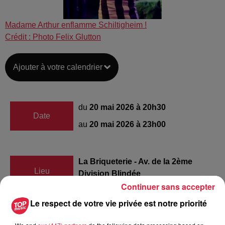
Madame Arthur enflamme Schiltigheim !
Crédit :
Photo Felix Glutton
Ajouter à votre calendrier
du
20 mai 2026 à 20h30
Date
au
20 mai 2026 à 23h00
La Briqueterie - Av. de la 2ème
Lieu
Division Blindée
Continuer sans accepter
67300
Schiltigheim
Le respect de votre vie privée est notre priorité
https://www.ville-