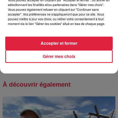
sélectionnant les finalités et/ou partenaires dans "Gérer mes choix".
À Hoerdt, de l’eau brune sort des
Vous pouvez également refuser en cliquant sur "Continuer sans
robinets
accepter". Vos préférences ne s'appliqueront que pour ce site. Vous
pouvez mettre à jour vos choix, ou retirer votre consentement à tout
moment via le lien "Gérer les cookies" situé en bas de chaque page.
6 août 2026
Tags antisémites à Strasbourg :
Accepter et fermer
Catherine Trautmann réagit
Gérer mes choix
À découvrir également