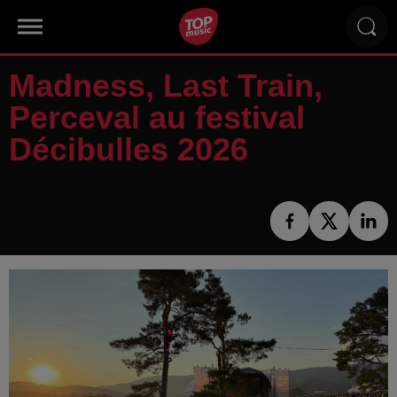
Madness, Last Train,
Perceval au festival
Décibulles 2026