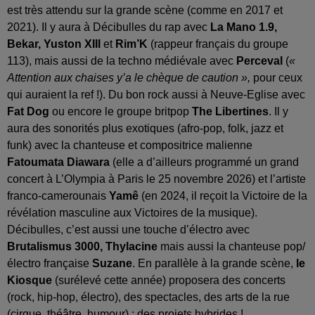
est très attendu sur la grande scène (comme en 2017 et
2021). Il y aura à Décibulles du rap avec
La Mano 1.9,
Bekar, Yuston XIII
et
Rim’K
(rappeur français du groupe
113), mais aussi de la techno médiévale avec
Perceval
(
«
Attention aux chaises y’a le chèque de caution »,
pour ceux
qui auraient la ref !). Du bon rock aussi à Neuve-Eglise avec
Fat Dog
ou encore le groupe britpop
The Libertines
. Il y
aura des sonorités plus exotiques (afro-pop, folk, jazz et
funk) avec la chanteuse et compositrice malienne
Fatoumata Diawara
(elle a d’ailleurs programmé un grand
concert à L’Olympia à Paris le 25 novembre 2026) et l’artiste
franco-camerounais
Yamê
(en 2024, il reçoit la Victoire de la
révélation masculine aux Victoires de la musique).
Décibulles, c’est aussi une touche d’électro avec
Brutalismus 3000, Thylacine
mais aussi la chanteuse pop/
électro française
Suzane
. En parallèle à la grande scène,
le
Kiosque
(surélevé cette année) proposera des concerts
(rock, hip-hop, électro), des spectacles, des arts de la rue
(cirque, théâtre, humour) : des projets hybrides !