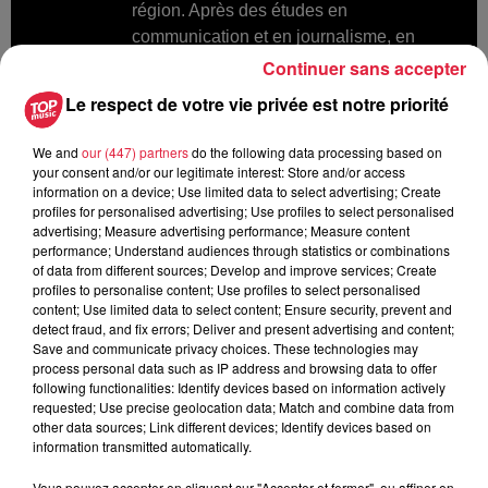
région. Après des études en
communication et en journalisme, en
France et en Irlande, Céline a intégré Top
Continuer sans accepter
Music en 2008. En-dehors de ses
Le respect de votre vie privée est notre priorité
reportages, elle présente les flashs et les
agendas de 10h à 16h.
We and
our (447) partners
do the following data processing based on
your consent and/or our legitimate interest: Store and/or access
information on a device; Use limited data to select advertising; Create
profiles for personalised advertising; Use profiles to select personalised
advertising; Measure advertising performance; Measure content
performance; Understand audiences through statistics or combinations
of data from different sources; Develop and improve services; Create
A lire aussi
profiles to personalise content; Use profiles to select personalised
content; Use limited data to select content; Ensure security, prevent and
detect fraud, and fix errors; Deliver and present advertising and content;
6h38
Save and communicate privacy choices. These technologies may
Les sentiers poussettes de la Vallée
process personal data such as IP address and browsing data to offer
de Villé
following functionalities: Identify devices based on information actively
requested; Use precise geolocation data; Match and combine data from
other data sources; Link different devices; Identify devices based on
information transmitted automatically.
Vous pouvez accepter en cliquant sur "Accepter et fermer", ou affiner en
6 août 2026