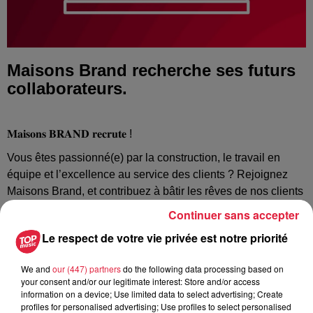
Maisons Brand recherche ses futurs
collaborateurs.
𝐌𝐚𝐢𝐬𝐨𝐧𝐬 𝐁𝐑𝐀𝐍𝐃 𝐫𝐞𝐜𝐫𝐮𝐭𝐞 !
Vous êtes passionné(e) par la construction, le travail en
équipe et l’excellence au service des clients ? Rejoignez
Maisons Brand, et contribuez à bâtir les rêves de nos clients
!
Continuer sans accepter
Nous recherchons:
Le respect de votre vie privée est notre priorité
𝐔𝐧(𝐞) 𝐀𝐬𝐬𝐢𝐬𝐭𝐚𝐧𝐭(𝐞) 𝐚𝐝𝐦𝐢𝐧𝐢𝐬𝐭𝐫𝐚𝐭𝐢𝐟(𝐯𝐞) (H/F) en CDI au siège.
Vous serez un maillon essentiel du bon fonctionnement de
We and
our (447) partners
do the following data processing based on
nos opérations et de notre service clients.
your consent and/or our legitimate interest: Store and/or access
𝐔𝐧(𝐞) 𝐂𝐨𝐧𝐝𝐮𝐜𝐭𝐞𝐮𝐫(𝐭𝐫𝐢𝐜𝐞) 𝐝𝐞 𝐭𝐫𝐚𝐯𝐚𝐮𝐱 (H/F) en CDI pour
information on a device; Use limited data to select advertising; Create
superviser les chantiers dans les départements 67 et
profiles for personalised advertising; Use profiles to select personalised