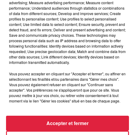
68.Votre expertise garantira la qualité et la livraison de nos
advertising; Measure advertising performance; Measure content
projets dans les meilleures conditions.
performance; Understand audiences through statistics or combinations
of data from different sources; Develop and improve services; Create
𝐔𝐧(𝐞) 𝐃𝐞𝐬𝐬𝐢𝐧𝐚𝐭𝐞𝐮𝐫(𝐭𝐫𝐢𝐜𝐞) / 𝐌é𝐭𝐫𝐞𝐮𝐫(𝐬𝐞) (H/F) en CDI au siège.
Vous participerez à concevoir les maisons de demain et à
profiles to personalise content; Use profiles to select personalised
optimiser nos réalisations.
content; Use limited data to select content; Ensure security, prevent and
detect fraud, and fix errors; Deliver and present advertising and content;
🫱🏼‍🫲🏼 𝐃𝐞𝐬 𝐂𝐡𝐚𝐫𝐠é(𝐞)𝐬 𝐝𝐞 𝐩𝐫𝐨𝐣𝐞𝐭𝐬 (H/F) en partenariat
Save and communicate privacy choices. These technologies may
commercial pour le Bas-Rhin (67) et le Haut-Rhin (68). Un
process personal data such as IP address and browsing data to offer
rôle stratégique pour développer notre marque et
accompagner nos clients dans leur projet de vie.
following functionalities: Identify devices based on information actively
requested; Use precise geolocation data; Match and combine data from
other data sources; Link different devices; Identify devices based on
information transmitted automatically.
Pourquoi rejoindre Maisons Brand ?
Une entreprise reconnue pour son savoir-faire et ses valeurs
Vous pouvez accepter en cliquant sur "Accepter et fermer", ou affiner en
humaines.
sélectionnant les finalités et/ou partenaires dans "Gérer mes choix".
Un environnement de travail stimulant et convivial.
Vous pouvez également refuser en cliquant sur "Continuer sans
accepter". Vos préférences ne s'appliqueront que pour ce site. Vous
La satisfaction de participer à des projets qui changent la vie
pouvez mettre à jour vos choix, ou retirer votre consentement à tout
de nos clients.
moment via le lien "Gérer les cookies" situé en bas de chaque page.
Intéressé(e) ?
Envoyez-nous votre candidature dès
maintenant par mail :
Accepter et fermer
contact@maisonsbrand.fr