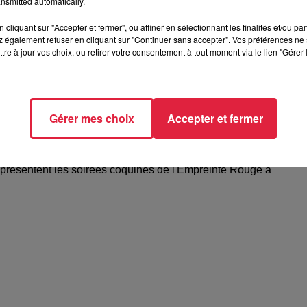
nsmitted automatically.
cliquant sur "Accepter et fermer", ou affiner en sélectionnant les finalités et/ou pa
 également refuser en cliquant sur "Continuer sans accepter". Vos préférences ne 
tre à jour vos choix, ou retirer votre consentement à tout moment via le lien "Gérer 
Gérer mes choix
Accepter et fermer
elle présentent les soirées coquines de
 présentent les soirées coquines de l'Empreinte Rouge à