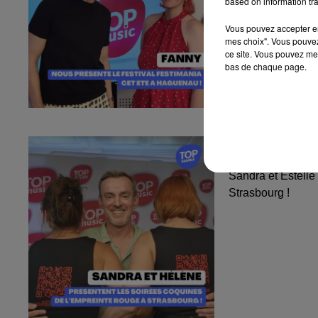
based on information tra
Vous pouvez accepter en 
mes choix". Vous pouvez
ce site. Vous pouvez met
bas de chaque page.
Sandra et Est
l'Empreinte...
Sandra et Estelle
Strasbourg !