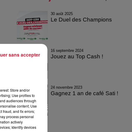
30 août 2025
Le Duel des Champions
16 septembre 2024
uer sans accepter
Jouez au Top Cash !
24 novembre 2023
erest: Store and/or
Gagnez 1 an de café Sati !
tising; Use profiles to
tand audiences through
personalise content; Use
 fraud, and fix errors;
 may process personal
mation actively
vices; Identify devices