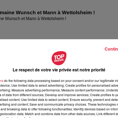
omaine Wunsch et Mann à Wettolsheim !
ne Wunsch et Mann à Wettolsheim !
Contin
Le respect de votre vie privée est notre priorité
ers
do the following data processing based on your consent and/or our legitimate int
device; Use limited data to select advertising; Create profiles for personalised adver
vertising; Measure advertising performance; Measure content performance; Unders
ésente le festival Festimania !
ns of data from different sources; Develop and improve services; Create profiles to 
te le festival Festimania !
alised content; Use limited data to select content; Ensure security, prevent and detect
ertising and content; Save and communicate privacy choices. These technologies
and browsing data to offer following functionalities: Identify devices based on infor
eolocation data; Match and combine data from other data sources; Link different de