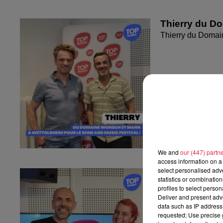
Thierry du D
Thierry du Domai
We and
our (447) partn
access information on a 
select personalised ad
Fanny nous pr
statistics or combinatio
Fanny nous présen
profiles to select person
Deliver and present adv
data such as IP address 
requested; Use precise g