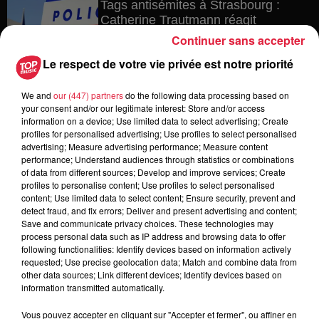
Tags antisémites à Strasbourg :
Catherine Trautmann réagit
Continuer sans accepter
Le respect de votre vie privée est notre priorité
6 août 2026
We and
our (447) partners
do the following data processing based on
Au zoo de Mulhouse : rencontre
your consent and/or our legitimate interest: Store and/or access
avec les flamants rouges
information on a device; Use limited data to select advertising; Create
profiles for personalised advertising; Use profiles to select personalised
advertising; Measure advertising performance; Measure content
performance; Understand audiences through statistics or combinations
of data from different sources; Develop and improve services; Create
6 août 2026
profiles to personalise content; Use profiles to select personalised
Les dernières infos sur la venue du
content; Use limited data to select content; Ensure security, prevent and
pape à Metz en septembre
detect fraud, and fix errors; Deliver and present advertising and content;
Save and communicate privacy choices. These technologies may
process personal data such as IP address and browsing data to offer
following functionalities: Identify devices based on information actively
requested; Use precise geolocation data; Match and combine data from
other data sources; Link different devices; Identify devices based on
information transmitted automatically.
Vous pouvez accepter en cliquant sur "Accepter et fermer", ou affiner en