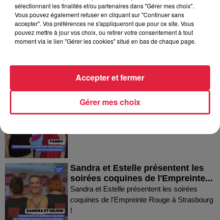
Dans la même série
sélectionnant les finalités et/ou partenaires dans "Gérer mes choix".
Vous pouvez également refuser en cliquant sur "Continuer sans
accepter". Vos préférences ne s'appliqueront que pour ce site. Vous
Thierry du Domaine Wunsch et
pouvez mettre à jour vos choix, ou retirer votre consentement à tout
moment via le lien "Gérer les cookies" situé en bas de chaque page.
Mann à Wettolsheim !
Thierry du Domaine Wunsch et Mann à
Wettolsheim !
Accepter et fermer
Fanny nous présente le festival
Gérer mes choix
Festimania !
Fanny nous présente le festival Festimania !
Sandra et Estelle présentent les
soirées coquines de l'Empreinte...
Sandra et Estelle présentent les soirées
coquines de l'Empreinte Rouge à Strasbourg
!